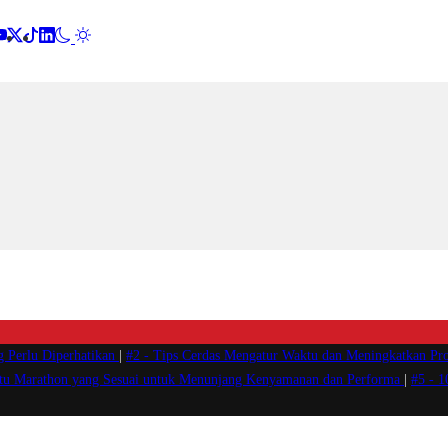
g Perlu Diperhatikan
|
#2 -
Tips Cerdas Mengatur Waktu dan Meningkatkan Pro
atu Marathon yang Sesuai untuk Menunjang Kenyamanan dan Performa
|
#5 -
1