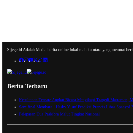
Sijege.id Adalah Media berita online lokal maluku utara yang memuat berit
Berita Terbaru
Kesultanan Ternate Angkat Bicara Menyikapi Tragedi Matraman, M
Semifinal Membara : Hasby Yusuf Prediksi Prancis Libas Spanyol 
Pelepasan Dua Paskibra Malut Tingkat Nasional