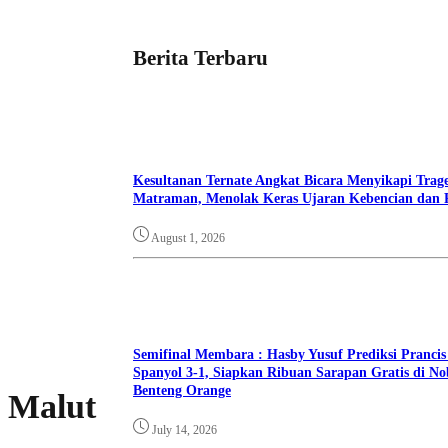
Berita Terbaru
Kesultanan Ternate Angkat Bicara Menyikapi Trag
Matraman, Menolak Keras Ujaran Kebencian dan 
August 1, 2026
Semifinal Membara : Hasby Yusuf Prediksi Prancis
Spanyol 3-1, Siapkan Ribuan Sarapan Gratis di No
Benteng Orange
 Malut
July 14, 2026