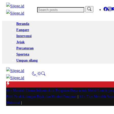
Beranda
Fangare
Intervensi
Jejak
Percaturan
Sportsta
Umpan silang
#1 -
Masalah Utama Infrastruktur Pengisian Daya untuk Mobil Listrik yan
Pilih Produk dengan Bijak dan Hindari Penipuan
|
#4 -
Tips Memilih Sep
Maksimal
|