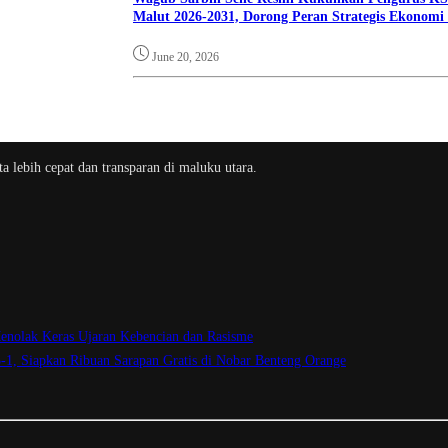
Malut 2026-2031, Dorong Peran Strategis Ekonomi
June 20, 2026
a lebih cepat dan transparan di maluku utara.
enolak Keras Ujaran Kebencian dan Rasisme
3-1, Siapkan Ribuan Sarapan Gratis di Nobar Benteng Orange