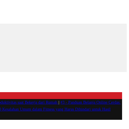
duktivitas saat Bekerja dari Rumah
|
#3 -
Panduan Belanja Online Cerdas:
0 Kesalahan Umum dalam Fitness yang Harus Dihindari untuk Hasil