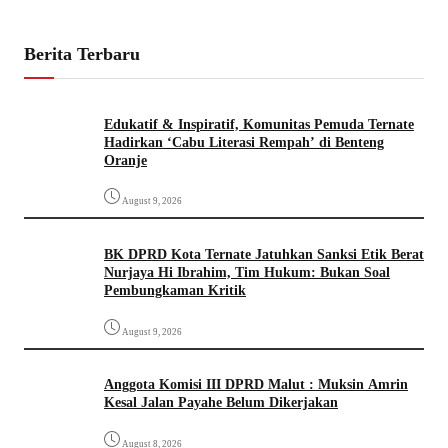
Berita Terbaru
Edukatif & Inspiratif, Komunitas Pemuda Ternate
Hadirkan ‘Cabu Literasi Rempah’ di Benteng
Oranje
August 9, 2026
BK DPRD Kota Ternate Jatuhkan Sanksi Etik Berat
Nurjaya Hi Ibrahim, Tim Hukum: Bukan Soal
Pembungkaman Kritik
August 9, 2026
Anggota Komisi III DPRD Malut : Muksin Amrin
Kesal Jalan Payahe Belum Dikerjakan
August 8, 2026