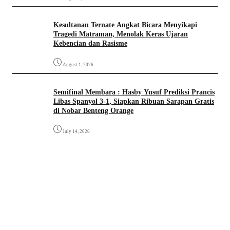
Kesultanan Ternate Angkat Bicara Menyikapi
Tragedi Matraman, Menolak Keras Ujaran
Kebencian dan Rasisme
August 1, 2026
Semifinal Membara : Hasby Yusuf Prediksi Prancis
Libas Spanyol 3-1, Siapkan Ribuan Sarapan Gratis
di Nobar Benteng Orange
July 14, 2026