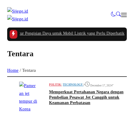
Infrastruktur Pengisian Daya untuk Mobil Listrik yang Perlu Diperhatikan
|
#2 
Tentara
Home
/
Tentara
POLITIK
|
TECHNOLOGY
|
•
•
December 17, 2024
Memperkuat Pertahanan Negara dengan
Pembelian Pesawat Jet Canggih untuk
Keamanan Perbatasan