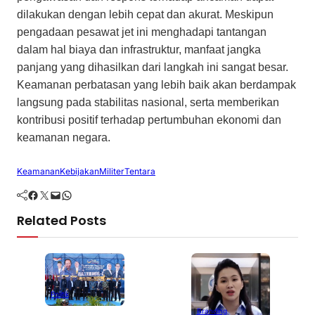
dilakukan dengan lebih cepat dan akurat. Meskipun
pengadaan pesawat jet ini menghadapi tantangan
dalam hal biaya dan infrastruktur, manfaat jangka
panjang yang dihasilkan dari langkah ini sangat besar.
Keamanan perbatasan yang lebih baik akan berdampak
langsung pada stabilitas nasional, serta memberikan
kontribusi positif terhadap pertumbuhan ekonomi dan
keamanan negara.
Keamanan
Kebijakan
Militer
Tentara
Facebook
Twitter
Mail
WhatsApp
Related Posts
Politik
G
Branding