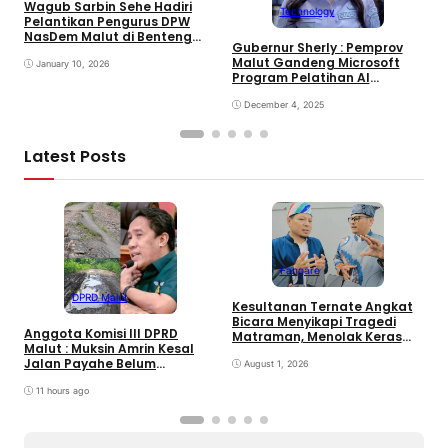
Wagub Sarbin Sehe Hadiri
M
Technology
Pelantikan Pengurus DPW
I
NasDem Malut di Benteng
D
Gubernur Sherly : Pemprov
Oranye
Malut Gandeng Microsoft
January 10, 2026
Program Pelatihan AI
“Microsoft Elevate”
December 4, 2025
Latest Posts
Fangare
S
Y
DPRD Malut
Kesultanan Ternate Angkat
S
Bicara Menyikapi Tragedi
S
Anggota Komisi III DPRD
Matraman, Menolak Keras
B
Malut : Muksin Amrin Kesal
Ujaran Kebencian dan
Jalan Payahe Belum
Rasisme
August 1, 2026
Dikerjakan
11 hours ago