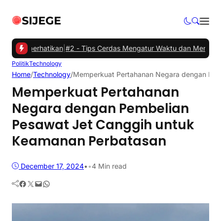
erhatikan
|
#2 -
Tips Cerdas Mengatur Waktu dan Meningkatkan Produ
Politik
Technology
Home
/
Technology
/
Memperkuat Pertahanan Negara dengan Pemb
Memperkuat Pertahanan
Negara dengan Pembelian
Pesawat Jet Canggih untuk
Keamanan Perbatasan
December 17, 2024
•
•
4 Min read
Facebook
Twitter
Mail
WhatsApp