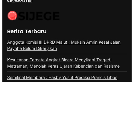
Berita Terbaru
Anggota Komisi III DPRD Malut : Muksin Amrin Kesal Jalan
Payahe Belum Dikerjakan
Kesultanan Ternate Angkat Bicara Menyikapi Tragedi
Matraman, Menolak Keras Ujaran Kebencian dan Rasisme
Semifinal Membara : Hasby Yusuf Prediksi Prancis Libas
Spanyol 3-1, Siapkan Ribuan Sarapan Gratis di Nobar
Benteng Orange
Tentang Kami
Kontak
Redaksi
Pedoman Media Siber
Kode Etik
Privacy Policy
@Copyright Sijege.id 2025. All Rights Reserved