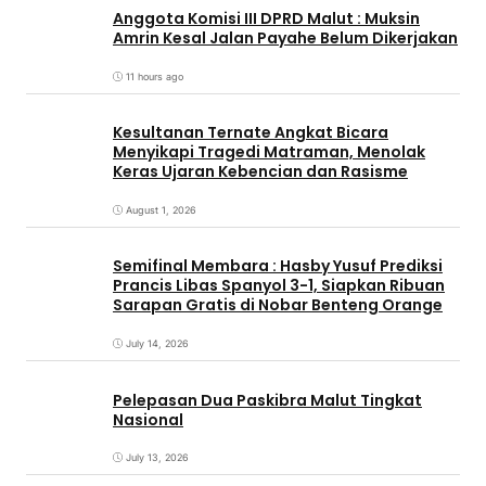
Anggota Komisi III DPRD Malut : Muksin
Amrin Kesal Jalan Payahe Belum Dikerjakan
11 hours ago
Kesultanan Ternate Angkat Bicara
Menyikapi Tragedi Matraman, Menolak
Keras Ujaran Kebencian dan Rasisme
August 1, 2026
Semifinal Membara : Hasby Yusuf Prediksi
Prancis Libas Spanyol 3-1, Siapkan Ribuan
Sarapan Gratis di Nobar Benteng Orange
July 14, 2026
Pelepasan Dua Paskibra Malut Tingkat
Nasional
July 13, 2026