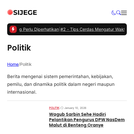
ik yang Perlu Diperhatikan
|
#2 -
Tips Cerdas Mengatur Waktu dan Me
Politik
Home
/
Politik
Berita mengenai sistem pemerintahan, kebijakan,
pemilu, dan dinamika politik dalam negeri maupun
internasional.
POLITIK
•
January 10, 2026
Wagub Sarbin Sehe Hadiri
Pelantikan Pengurus DPW NasDem
Malut di Benteng Oranye