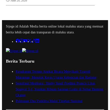
June 20, 2026
Sijege.id Adalah Media berita online lokal maluku utara yang memuat
berita lebih cepat dan transparan di maluku utara.
Berita Terbaru
Kesultanan Ternate Angkat Bicara Menyikapi Tragedi
Matraman, Menolak Keras Ujaran Kebencian dan Rasisme
Semifinal Membara : Hasby Yusuf Prediksi Prancis Libas
Spanyol 3-1, Siapkan Ribuan Sarapan Gratis di Nobar Benteng
Orange
Pelepasan Dua Paskibra Malut Tingkat Nasional