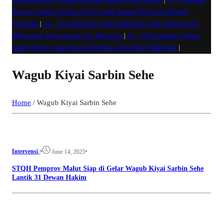
Belanja Online Cerdas: Pilih Produk dengan Bijak dan Hindari
Penipuan
|
#4 -
Tips Memilih Sepatu Marathon yang Sesuai untuk
Menunjang Kenyamanan dan Performa
|
#5 -
10 Kesalahan Umum
dalam Fitness yang Harus Dihindari untuk Hasil Maksimal
|
Wagub Kiyai Sarbin Sehe
Home
/
Wagub Kiyai Sarbin Sehe
Intervensi
|
•
•
June 14, 2025
STQH Pemprov Malut Siap di Gelar Wagub Kiyai Sarbin Sehe
Lantik 31 Dewan Hakim