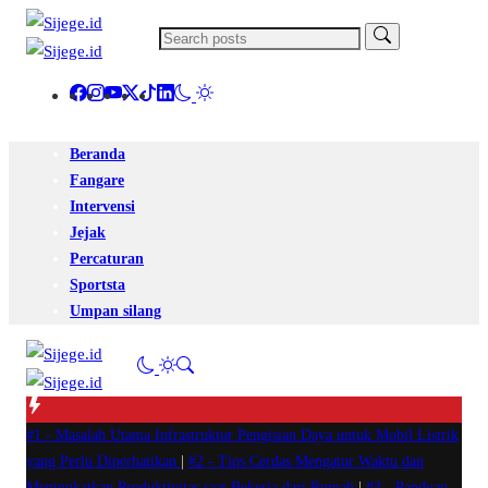
Beranda
Fangare
Intervensi
Jejak
Percaturan
Sportsta
Umpan silang
#1 -
Masalah Utama Infrastruktur Pengisian Daya untuk Mobil Listrik
yang Perlu Diperhatikan
|
#2 -
Tips Cerdas Mengatur Waktu dan
Meningkatkan Produktivitas saat Bekerja dari Rumah
|
#3 -
Panduan