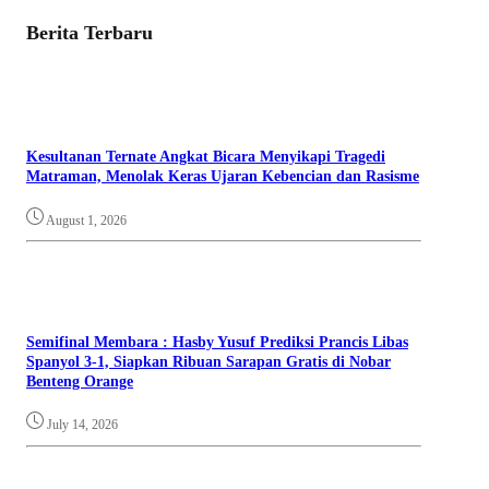
Berita Terbaru
Kesultanan Ternate Angkat Bicara Menyikapi Tragedi
Matraman, Menolak Keras Ujaran Kebencian dan Rasisme
August 1, 2026
Semifinal Membara : Hasby Yusuf Prediksi Prancis Libas
Spanyol 3-1, Siapkan Ribuan Sarapan Gratis di Nobar
Benteng Orange
July 14, 2026