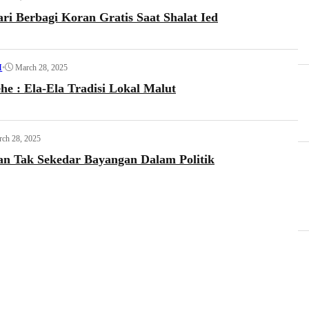
ri Berbagi Koran Gratis Saat Shalat Ied
•
March 28, 2025
I
he : Ela-Ela Tradisi Lokal Malut
ch 28, 2025
n Tak Sekedar Bayangan Dalam Politik