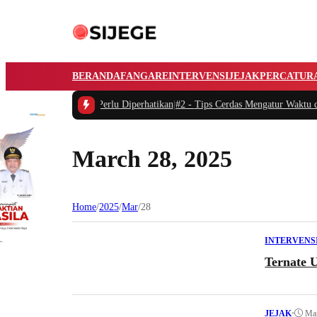
BERANDA
FANGARE
INTERVENSI
JEJAK
PERCATUR
Mobil Listrik yang Perlu Diperhatikan
|
#2 -
Tips Cerdas Mengatur Waktu dan Me
March 28, 2025
Home
/
2025
/
Mar
/
28
INTERVENS
Ternate 
•
Mar
JEJAK