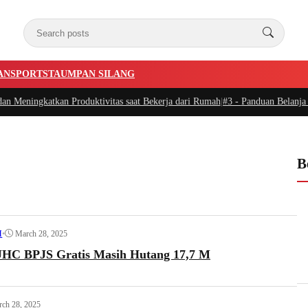
AN
SPORTSTA
UMPAN SILANG
ningkatkan Produktivitas saat Bekerja dari Rumah
|
#3 -
Panduan Belanja Onlin
B
•
March 28, 2025
I
UHC BPJS Gratis Masih Hutang 17,7 M
ch 28, 2025