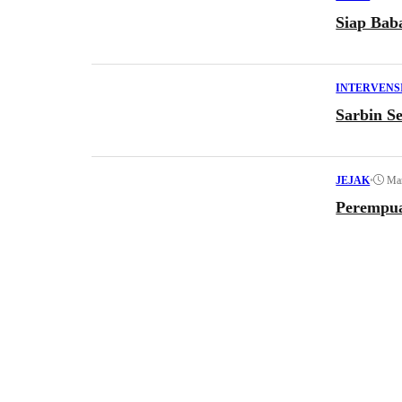
Siap Baba
INTERVENS
Sarbin Se
•
Mar
JEJAK
Perempua