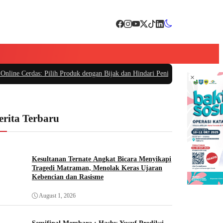
e Cerdas: Pilih Produk dengan Bijak dan Hindari Penipuan
|
#4 -
Tips Memilih
×
erita Terbaru
Kesultanan Ternate Angkat Bicara Menyikapi
Tragedi Matraman, Menolak Keras Ujaran
Kebencian dan Rasisme
August 1, 2026