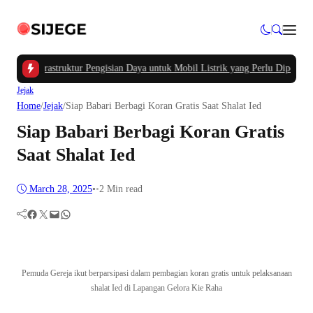
tama Infrastruktur Pengisian Daya untuk Mobil Listrik yang Perlu Diperhatik
Jejak
Home
/
Jejak
/
Siap Babari Berbagi Koran Gratis Saat Shalat Ied
Siap Babari Berbagi Koran Gratis
Saat Shalat Ied
March 28, 2025
•
•
2 Min read
Facebook
Twitter
Mail
WhatsApp
Pemuda Gereja ikut berparsipasi dalam pembagian koran gratis untuk pelaksanaan
shalat Ied di Lapangan Gelora Kie Raha