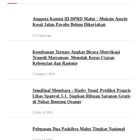
Anggota Komisi III DPRD Malut : Muksin Amrin
Kesal Jalan Payahe Belum Dikerjakan
14 hours ago
Kesultanan Ternate Angkat Bicara Menyikapi
Tragedi Matraman, Menolak Keras Ujaran
Kebencian dan Rasisme
August 1, 2026
Semifinal Membara : Hasby Yusuf Prediksi Prancis
Libas Spanyol 3-1, Siapkan Ribuan Sarapan Gratis
di Nobar Benteng Orange
July 14, 2026
Pelepasan Dua Paskibra Malut Tingkat Nasional
July 13, 2026