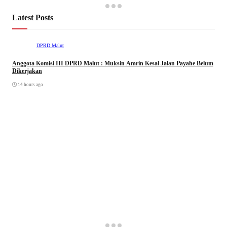
Latest Posts
DPRD Malut
Anggota Komisi III DPRD Malut : Muksin Amrin Kesal Jalan Payahe Belum
Dikerjakan
14 hours ago