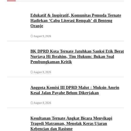
Edukatif & Inspiratif, Komunitas Pemuda Ternate
Hadirkan ‘Cabu Literasi Rempah’ di Benteng
Oranje
August 9, 2026
BK DPRD Kota Ternate Jatuhkan Sanksi Etik Berat
Nurjaya Hi Ibrahim, Tim Hukum: Bukan Soal
Pembungkaman Kritik
August 9, 2026
Anggota Komisi III DPRD Malut : Muksin Amrin
Kesal Jalan Payahe Belum Dikerjakan
August 8, 2026
Kesultanan Ternate Angkat Bicara Menyikapi
Tragedi Matraman, Menolak Keras Ujaran
Kebencian dan Rasisme