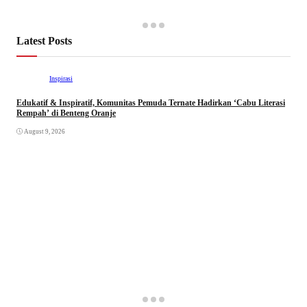
Latest Posts
Inspirasi
Edukatif & Inspiratif, Komunitas Pemuda Ternate Hadirkan ‘Cabu Literasi
Rempah’ di Benteng Oranje
August 9, 2026