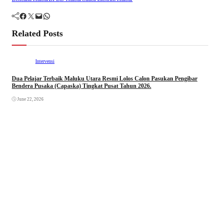
Facebook
Twitter
Mail
WhatsApp
Related Posts
Intervensi
Dua Pelajar Terbaik Maluku Utara Resmi Lolos Calon Pasukan Pengibar
Bendera Pusaka (Capaska) Tingkat Pusat Tahun 2026.
June 22, 2026