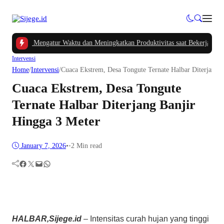
Cerdas Mengatur Waktu dan Meningkatkan Produktivitas saat Bekerja dari Rum
Intervensi
Home
/
Intervensi
/
Cuaca Ekstrem, Desa Tongute Ternate Halbar Diterjang 
Cuaca Ekstrem, Desa Tongute
Ternate Halbar Diterjang Banjir
Hingga 3 Meter
January 7, 2026
•
•
2 Min read
Facebook
Twitter
Mail
WhatsApp
HALBAR,Sijege.id
– Intensitas curah hujan yang tinggi