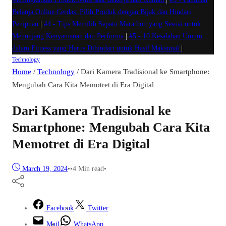
Belanja Online Cerdas: Pilih Produk dengan Bijak dan Hindari
Penipuan
|
#4 -
Tips Memilih Sepatu Marathon yang Sesuai untuk
Menunjang Kenyamanan dan Performa
|
#5 -
10 Kesalahan Umum
dalam Fitness yang Harus Dihindari untuk Hasil Maksimal
|
Technology
Home
/
Technology
/
Dari Kamera Tradisional ke Smartphone:
Mengubah Cara Kita Memotret di Era Digital
Dari Kamera Tradisional ke
Smartphone: Mengubah Cara Kita
Memotret di Era Digital
March 19, 2024
•
•
4 Min read
•
Facebook
Twitter
Mail
WhatsApp