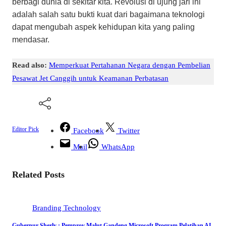
berbagi dunia di sekitar kita. Revolusi di ujung jari ini
adalah salah satu bukti kuat dari bagaimana teknologi
dapat mengubah aspek kehidupan kita yang paling
mendasar.
Read also:
Memperkuat Pertahanan Negara dengan Pembelian
Pesawat Jet Canggih untuk Keamanan Perbatasan
Editor Pick
Facebook
Twitter
Mail
WhatsApp
Related Posts
Branding
Technology
Gubernur Sherly : Pemprov Malut Gandeng Microsoft Program Pelatihan AI