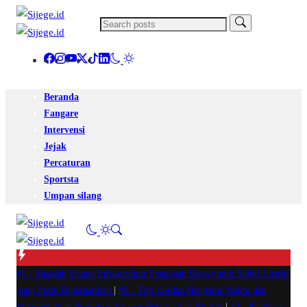
Beranda
Fangare
Intervensi
Jejak
Percaturan
Sportsta
Umpan silang
#1 -
Masalah Utama Infrastruktur Pengisian Daya untuk Mobil Listrik
yang Perlu Diperhatikan
|
#2 -
Tips Cerdas Mengatur Waktu dan
Meningkatkan Produktivitas saat Bekerja dari Rumah
|
#3 -
Panduan