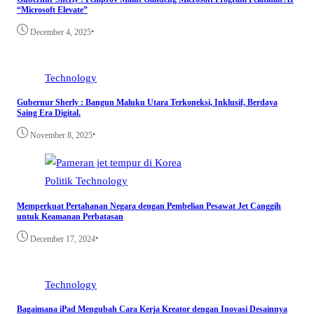
“Microsoft Elevate”
•
December 4, 2025
Technology
Gubernur Sherly : Bangun Maluku Utara Terkoneksi, Inklusif, Berdaya
Saing Era Digital.
•
November 8, 2025
Politik
Technology
Memperkuat Pertahanan Negara dengan Pembelian Pesawat Jet Canggih
untuk Keamanan Perbatasan
•
December 17, 2024
Technology
Bagaimana iPad Mengubah Cara Kerja Kreator dengan Inovasi Desainnya