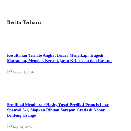
Berita Terbaru
Kesultanan Ternate Angkat Bicara Menyikapi Tragedi
Matraman, Menolak Keras Ujaran Kebencian dan Rasisme
August 1, 2026
Semifinal Membara : Hasby Yusuf Prediksi Prancis Libas
Spanyol 3-1, Siapkan Ribuan Sarapan Gratis di Nobar
Benteng Orange
July 14, 2026