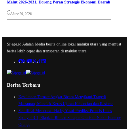
Malut 2026-2031, Dorong Peran Strategis Ekonomi Daerah
June 20, 2026
Sijege.id Adalah Media berita online lokal maluku utara yang memuat
berita lebih cepat dan transparan di maluku utara.
Berita Terbaru
Kesultanan Ternate Angkat Bicara Menyikapi Tragedi
Matraman, Menolak Keras Ujaran Kebencian dan Rasisme
Semifinal Membara : Hasby Yusuf Prediksi Prancis Libas
Spanyol 3-1, Siapkan Ribuan Sarapan Gratis di Nobar Benteng
Orange