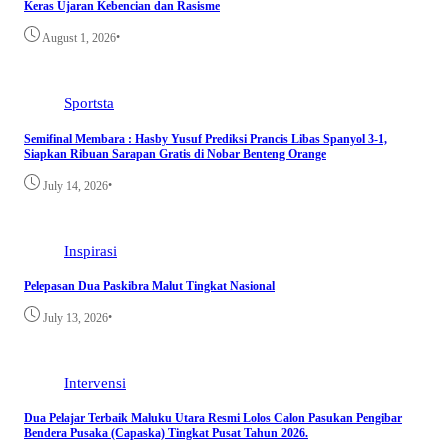
Keras Ujaran Kebencian dan Rasisme
•
August 1, 2026
Sportsta
Semifinal Membara : Hasby Yusuf Prediksi Prancis Libas Spanyol 3-1,
Siapkan Ribuan Sarapan Gratis di Nobar Benteng Orange
•
July 14, 2026
Inspirasi
Pelepasan Dua Paskibra Malut Tingkat Nasional
•
July 13, 2026
Intervensi
Dua Pelajar Terbaik Maluku Utara Resmi Lolos Calon Pasukan Pengibar
Bendera Pusaka (Capaska) Tingkat Pusat Tahun 2026.