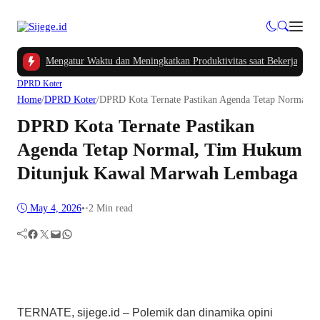
erdas Mengatur Waktu dan Meningkatkan Produktivitas saat Bekerja dari Ruma
DPRD Koter
Home
/
DPRD Koter
/
DPRD Kota Ternate Pastikan Agenda Tetap Normal,
DPRD Kota Ternate Pastikan
Agenda Tetap Normal, Tim Hukum
Ditunjuk Kawal Marwah Lembaga
May 4, 2026
•
•
2 Min read
Facebook
Twitter
Mail
WhatsApp
TERNATE, sijege.id – Polemik dan dinamika opini