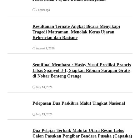
7 hours ago
Kesultanan Ternate Angkat Bicara Menyikapi
Tragedi Matraman, Menolak Keras Ujaran
Kebencian dan Rasisme
August 1, 2026
Semifinal Membara : Hasby Yusuf Prediksi Prancis
Libas Spanyol 3-1, Siapkan Ribuan Sarapan Gratis
di Nobar Benteng Orange
July 14, 2026
Pelepasan Dua Paskibra Malut Tingkat Nasional
July 13, 2026
Dua Pelajar Terbaik Maluku Utara Resmi Lolos
Calon Pasukan Pengibar Bendera Pusaka (Capaska)