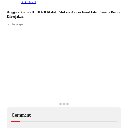
DPRD Malut
Anggota Komisi III DPRD Malut : Muksin Amrin Kesal Jalan Payahe Belum
Dikerjakan
7 hours ago
Comment