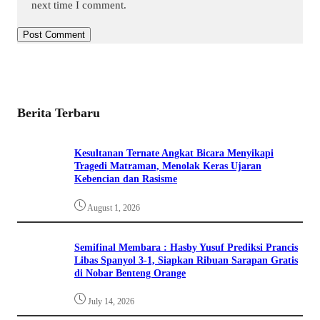
next time I comment.
Berita Terbaru
Kesultanan Ternate Angkat Bicara Menyikapi
Tragedi Matraman, Menolak Keras Ujaran
Kebencian dan Rasisme
August 1, 2026
Semifinal Membara : Hasby Yusuf Prediksi Prancis
Libas Spanyol 3-1, Siapkan Ribuan Sarapan Gratis
di Nobar Benteng Orange
July 14, 2026