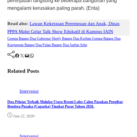
peninjauan langsung ke beberapa bangunan yang
mengalami kerusakan paling parah. (Erita)
Read also:
Lawan Kekerasan Perempuan dan Anak, Dinas
PPPA Malut Gelar Talk Show Edukatif di Kampus IAIN
Gempa Batang Dua
Gubernur Sherly Batang Dua
Korban Gempa Batang Dua
Kunjungan Batang Dua
Pulau Batang Dua
Sarbin Sehe
Facebook
Twitter
Mail
WhatsApp
Related Posts
Intervensi
Dua Pelajar Terbaik Maluku Utara Resmi Lolos Calon Pasukan Pengibar
Bendera Pusaka (Capaska) Tingkat Pusat Tahun 2026.
•
June 22, 2026
Intervensi