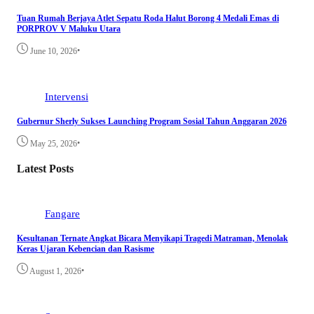
Tuan Rumah Berjaya Atlet Sepatu Roda Halut Borong 4 Medali Emas di
PORPROV V Maluku Utara
•
June 10, 2026
Intervensi
Gubernur Sherly Sukses Launching Program Sosial Tahun Anggaran 2026
•
May 25, 2026
Latest Posts
Fangare
Kesultanan Ternate Angkat Bicara Menyikapi Tragedi Matraman, Menolak
Keras Ujaran Kebencian dan Rasisme
•
August 1, 2026