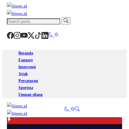
Beranda
Fangare
Intervensi
Jejak
Percaturan
Sportsta
Umpan silang
#1 -
Masalah Utama Infrastruktur Pengisian Daya untuk Mobil Listrik