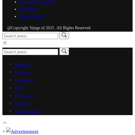
Pedoman Media Siber
Kode Etik
Privacy Policy
@Copyright Sijege.id 2025. All Rights Reserved
Beranda
Fangare
Intervensi
Jejak
Percaturan
Sportsta
Umpan silang
×