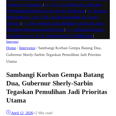
yang Perlu Diperhatikan
|
#2 -
Tips Cerdas Mengatur Waktu dan
Meningkatkan Produktivitas saat Bekerja dari Rumah
|
#3 -
Panduan
Belanja Online Cerdas: Pilih Produk dengan Bijak dan Hindari
Penipuan
|
#4 -
Tips Memilih Sepatu Marathon yang Sesuai untuk
Menunjang Kenyamanan dan Performa
|
#5 -
10 Kesalahan Umum
dalam Fitness yang Harus Dihindari untuk Hasil Maksimal
|
Intervensi
Home
/
Intervensi
/
Sambangi Korban Gempa Batang Dua,
Gubernur Sherly-Sarbin Tegaskan Pemulihan Jadi Prioritas
Utama
Sambangi Korban Gempa Batang
Dua, Gubernur Sherly-Sarbin
Tegaskan Pemulihan Jadi Prioritas
Utama
April 12, 2026
•
•
2 Min read
•