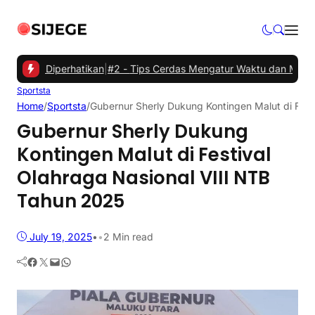
u Diperhatikan
|
#2 -
Tips Cerdas Mengatur Waktu dan Meningkatkan P
Sportsta
Home
/
Sportsta
/
Gubernur Sherly Dukung Kontingen Malut di Fest
Gubernur Sherly Dukung
Kontingen Malut di Festival
Olahraga Nasional VIII NTB
Tahun 2025
July 19, 2025
•
•
2 Min read
Facebook
Twitter
Mail
WhatsApp