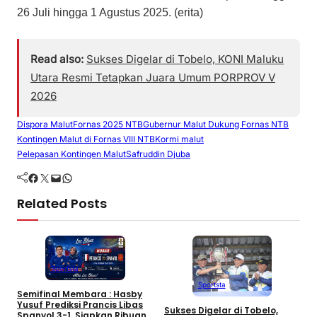
26 Juli hingga 1 Agustus 2025. (erita)
Read also:
Sukses Digelar di Tobelo, KONI Maluku
Utara Resmi Tetapkan Juara Umum PORPROV V
2026
Dispora Malut
Fornas 2025 NTB
Gubernur Malut Dukung Fornas NTB
Kontingen Malut di Fornas VIII NTB
Kormi malut
Pelepasan Kontingen Malut
Safruddin Djuba
Facebook
Twitter
Mail
WhatsApp
Related Posts
Sportsta
Sportsta
Semifinal Membara : Hasby
U
Yusuf Prediksi Prancis Libas
V
Sukses Digelar di Tobelo,
Spanyol 3-1, Siapkan Ribuan
U