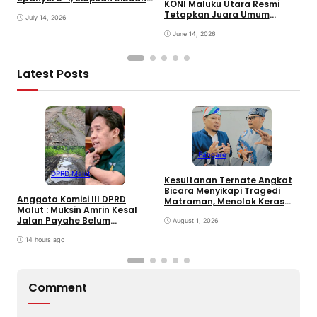
KONI Maluku Utara Resmi
Sarapan Gratis di Nobar
T
Tetapkan Juara Umum
Benteng Orange
July 14, 2026
T
PORPROV V 2026
June 14, 2026
Latest Posts
Fangare
S
Y
DPRD Malut
Kesultanan Ternate Angkat
S
Bicara Menyikapi Tragedi
S
Anggota Komisi III DPRD
Matraman, Menolak Keras
B
Malut : Muksin Amrin Kesal
Ujaran Kebencian dan
Jalan Payahe Belum
Rasisme
August 1, 2026
Dikerjakan
14 hours ago
Comment