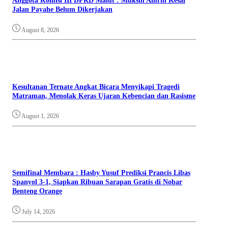
Anggota Komisi III DPRD Malut : Muksin Amrin Kesal
Jalan Payahe Belum Dikerjakan
August 8, 2026
Kesultanan Ternate Angkat Bicara Menyikapi Tragedi
Matraman, Menolak Keras Ujaran Kebencian dan Rasisme
August 1, 2026
Semifinal Membara : Hasby Yusuf Prediksi Prancis Libas
Spanyol 3-1, Siapkan Ribuan Sarapan Gratis di Nobar
Benteng Orange
July 14, 2026