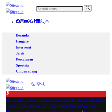
Beranda
Fangare
Intervensi
Jejak
Percaturan
Sportsta
Umpan silang
#1 -
Masalah Utama Infrastruktur Pengisian Daya untuk Mobil Listrik
yang Perlu Diperhatikan
|
#2 -
Tips Cerdas Mengatur Waktu dan
Meningkatkan Produktivitas saat Bekerja dari Rumah
|
#3 -
Panduan