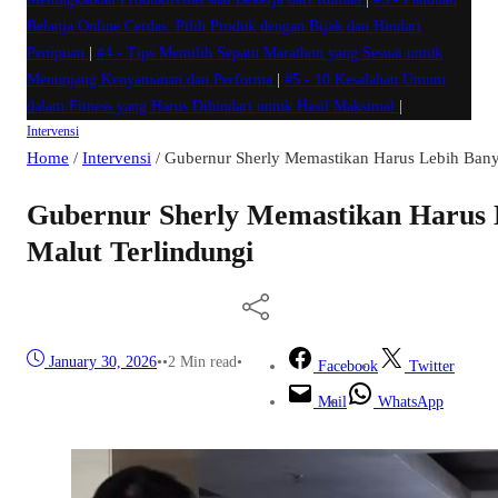
Belanja Online Cerdas: Pilih Produk dengan Bijak dan Hindari
Penipuan
|
#4 -
Tips Memilih Sepatu Marathon yang Sesuai untuk
Menunjang Kenyamanan dan Performa
|
#5 -
10 Kesalahan Umum
dalam Fitness yang Harus Dihindari untuk Hasil Maksimal
|
Intervensi
Home
/
Intervensi
/
Gubernur Sherly Memastikan Harus Lebih Bany
Gubernur Sherly Memastikan Harus 
Malut Terlindungi
January 30, 2026
•
•
2 Min read
•
Facebook
Twitter
Mail
WhatsApp