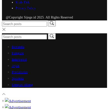
Kode Etik
Privacy Policy
@Copyright Sijege.id 2025. All Rights Reserved
Beranda
Fangare
Intervensi
Jejak
Percaturan
Sportsta
Umpan silang
×
×