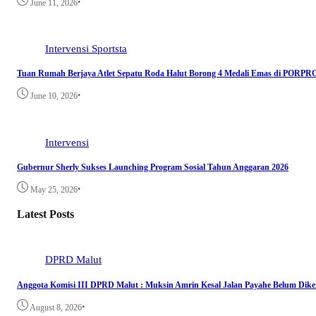
•
June 11, 2026
Intervensi
Sportsta
Tuan Rumah Berjaya Atlet Sepatu Roda Halut Borong 4 Medali Emas di PORP
•
June 10, 2026
Intervensi
Gubernur Sherly Sukses Launching Program Sosial Tahun Anggaran 2026
•
May 25, 2026
Latest Posts
DPRD Malut
Anggota Komisi III DPRD Malut : Muksin Amrin Kesal Jalan Payahe Belum Dike
•
August 8, 2026