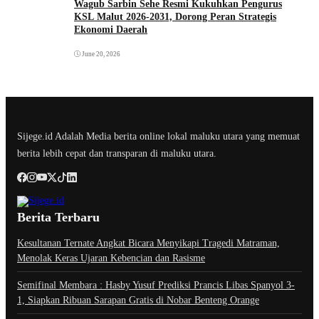
Wagub Sarbin Sehe Resmi Kukuhkan Pengurus
KSL Malut 2026-2031, Dorong Peran Strategis
Ekonomi Daerah
June 20, 2026
Sijege.id Adalah Media berita online lokal maluku utara yang memuat
berita lebih cepat dan transparan di maluku utara.
Berita Terbaru
Kesultanan Ternate Angkat Bicara Menyikapi Tragedi Matraman,
Menolak Keras Ujaran Kebencian dan Rasisme
Semifinal Membara : Hasby Yusuf Prediksi Prancis Libas Spanyol 3-
1, Siapkan Ribuan Sarapan Gratis di Nobar Benteng Orange