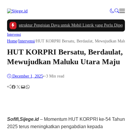
ama Infrastruktur Pengisian Daya untuk Mobil Listrik yang Perlu Diperhatikan
Intervensi
Home
/
Intervensi
/
HUT KORPRI Bersatu, Berdaulat, Mewujudkan Maluku 
HUT KORPRI Bersatu, Berdaulat,
Mewujudkan Maluku Utara Maju
December 1, 2025
•
•
3 Min read
Facebook
Twitter
Mail
WhatsApp
Sofifi,Sijege.id
– Momentum HUT KORPRI ke-54 Tahun
2025 terus meningkatkan pengabdian kepada