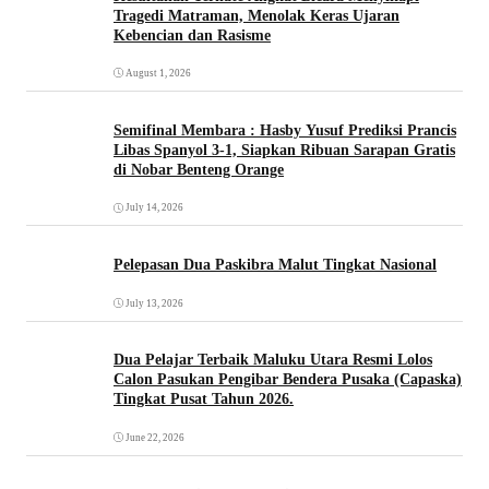
Tragedi Matraman, Menolak Keras Ujaran
Kebencian dan Rasisme
August 1, 2026
Semifinal Membara : Hasby Yusuf Prediksi Prancis
Libas Spanyol 3-1, Siapkan Ribuan Sarapan Gratis
di Nobar Benteng Orange
July 14, 2026
Pelepasan Dua Paskibra Malut Tingkat Nasional
July 13, 2026
Dua Pelajar Terbaik Maluku Utara Resmi Lolos
Calon Pasukan Pengibar Bendera Pusaka (Capaska)
Tingkat Pusat Tahun 2026.
June 22, 2026