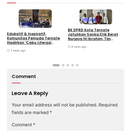
DPRD Koter
A
Inspirasi
M
BK DPRD Kota Ternate
J
Edukatif & Inspiratif,
Jatuhkan Sanksi Etik Berat
D
Komunitas Pemuda Ternate
Nurjaya Hi Ibrahim, Tim
Hadirkan ‘Cabu Literasi
Hukum: Bukan Soal
Rempah’ di Benteng Oranje
Pembungkaman Kritik
8 hours ago
3 hours ago
Comment
Leave A Reply
Your email address will not be published.
Required
fields are marked
*
Comment
*