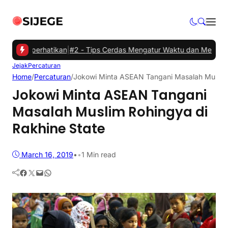
lu Diperhatikan
|
#2 -
Tips Cerdas Mengatur Waktu dan Meningkatkan 
Jejak
Percaturan
Home
/
Percaturan
/
Jokowi Minta ASEAN Tangani Masalah Muslim 
Jokowi Minta ASEAN Tangani
Masalah Muslim Rohingya di
Rakhine State
March 16, 2019
•
•
1 Min read
Facebook
Twitter
Mail
WhatsApp