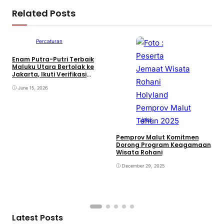
Related Posts
Percaturan
Enam Putra-Putri Terbaik
D
Maluku Utara Bertolak ke
M
Jakarta, Ikuti Verifikasi
Z
Paskibraka Pusat 2026
T
June 15, 2026
Jejak
Pemprov Malut Komitmen
Dorong Program Keagamaan
Wisata Rohani
December 29, 2025
Latest Posts