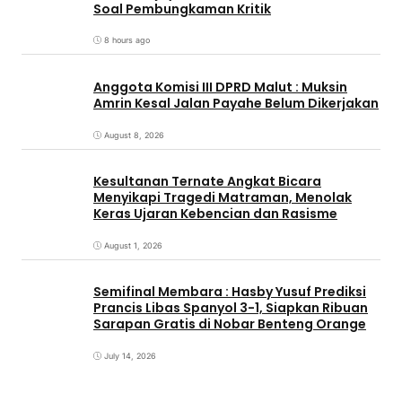
Soal Pembungkaman Kritik
8 hours ago
Anggota Komisi III DPRD Malut : Muksin
Amrin Kesal Jalan Payahe Belum Dikerjakan
August 8, 2026
Kesultanan Ternate Angkat Bicara
Menyikapi Tragedi Matraman, Menolak
Keras Ujaran Kebencian dan Rasisme
August 1, 2026
Semifinal Membara : Hasby Yusuf Prediksi
Prancis Libas Spanyol 3-1, Siapkan Ribuan
Sarapan Gratis di Nobar Benteng Orange
July 14, 2026