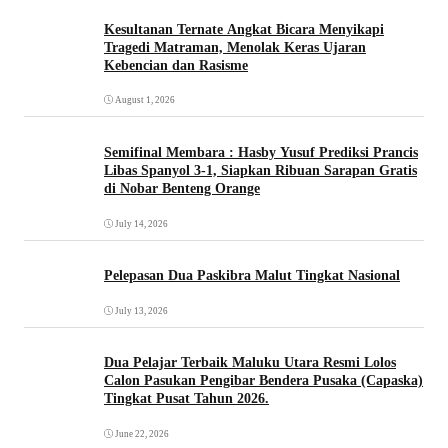
Kesultanan Ternate Angkat Bicara Menyikapi
Tragedi Matraman, Menolak Keras Ujaran
Kebencian dan Rasisme
August 1, 2026
Semifinal Membara : Hasby Yusuf Prediksi Prancis
Libas Spanyol 3-1, Siapkan Ribuan Sarapan Gratis
di Nobar Benteng Orange
July 14, 2026
Pelepasan Dua Paskibra Malut Tingkat Nasional
July 13, 2026
Dua Pelajar Terbaik Maluku Utara Resmi Lolos
Calon Pasukan Pengibar Bendera Pusaka (Capaska)
Tingkat Pusat Tahun 2026.
June 22, 2026