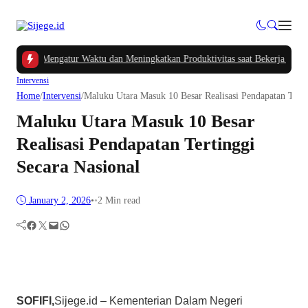
erdas Mengatur Waktu dan Meningkatkan Produktivitas saat Bekerja dari Ruma
Intervensi
Home
/
Intervensi
/
Maluku Utara Masuk 10 Besar Realisasi Pendapatan Terti
Maluku Utara Masuk 10 Besar
Realisasi Pendapatan Tertinggi
Secara Nasional
January 2, 2026
•
•
2 Min read
Facebook
Twitter
Mail
WhatsApp
SOFIFI,
Sijege.id – Kementerian Dalam Negeri