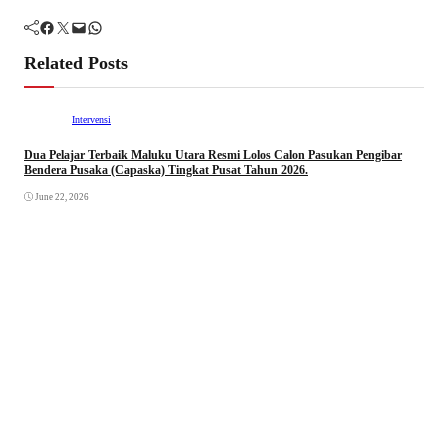
Facebook
Twitter
Mail
WhatsApp
Related Posts
Intervensi
Dua Pelajar Terbaik Maluku Utara Resmi Lolos Calon Pasukan Pengibar
Bendera Pusaka (Capaska) Tingkat Pusat Tahun 2026.
June 22, 2026