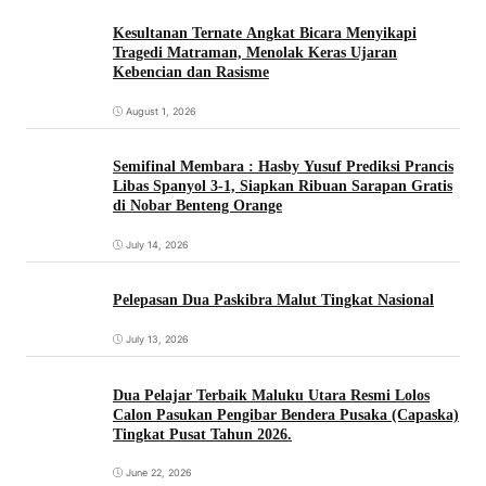
Kesultanan Ternate Angkat Bicara Menyikapi
Tragedi Matraman, Menolak Keras Ujaran
Kebencian dan Rasisme
August 1, 2026
Semifinal Membara : Hasby Yusuf Prediksi Prancis
Libas Spanyol 3-1, Siapkan Ribuan Sarapan Gratis
di Nobar Benteng Orange
July 14, 2026
Pelepasan Dua Paskibra Malut Tingkat Nasional
July 13, 2026
Dua Pelajar Terbaik Maluku Utara Resmi Lolos
Calon Pasukan Pengibar Bendera Pusaka (Capaska)
Tingkat Pusat Tahun 2026.
June 22, 2026