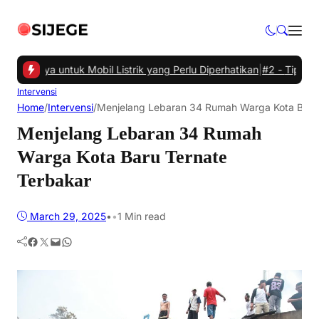
sian Daya untuk Mobil Listrik yang Perlu Diperhatikan
|
#2 -
Tips Cer
Intervensi
Home
/
Intervensi
/
Menjelang Lebaran 34 Rumah Warga Kota Baru 
Menjelang Lebaran 34 Rumah
Warga Kota Baru Ternate
Terbakar
March 29, 2025
•
•
1 Min read
Facebook
Twitter
Mail
WhatsApp