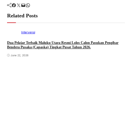
Facebook
Twitter
Mail
WhatsApp
Related Posts
Intervensi
Dua Pelajar Terbaik Maluku Utara Resmi Lolos Calon Pasukan Pengibar
Bendera Pusaka (Capaska) Tingkat Pusat Tahun 2026.
June 22, 2026