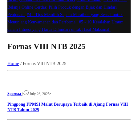
Belanja Online Cerdas: Pilih Produk dengan Bijak dan Hindari
Penipuan
|
#4 -
Tips Memilih Sepatu Marathon yang Sesuai untuk
Menunjang Kenyamanan dan Performa
|
#5 -
10 Kesalahan Umum
dalam Fitness yang Harus Dihindari untuk Hasil Maksimal
|
Fornas VIII NTB 2025
Home
/
Fornas VIII NTB 2025
Sportsta
|
•
•
July 26, 2025
Pingpong FPMSI Malut Berupaya Terbaik di Ajang Fornas VIII
NTB Tahun 2025