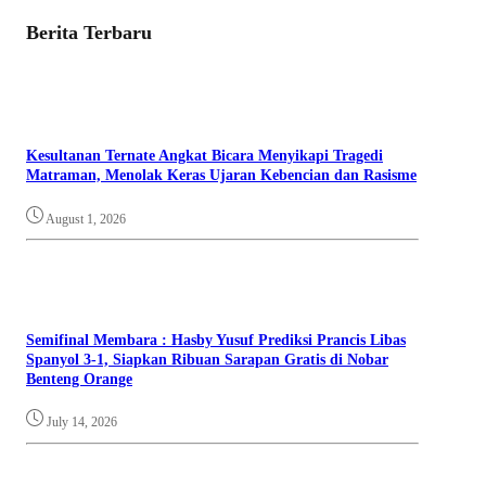
Berita Terbaru
Kesultanan Ternate Angkat Bicara Menyikapi Tragedi
Matraman, Menolak Keras Ujaran Kebencian dan Rasisme
August 1, 2026
Semifinal Membara : Hasby Yusuf Prediksi Prancis Libas
Spanyol 3-1, Siapkan Ribuan Sarapan Gratis di Nobar
Benteng Orange
July 14, 2026