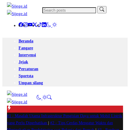
Beranda
Fangare
Intervensi
Jejak
Percaturan
Sportsta
Umpan silang
#1 -
Masalah Utama Infrastruktur Pengisian Daya untuk Mobil Listrik
yang Perlu Diperhatikan
|
#2 -
Tips Cerdas Mengatur Waktu dan
Meningkatkan Produktivitas saat Bekerja dari Rumah
|
#3 -
Panduan