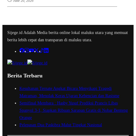
June 20, 2026
Sijege.id Adalah Media berita online lokal maluku utara yang memuat
berita lebih cepat dan transparan di maluku utara.
Berita Terbaru
Kesultanan Ternate Angkat Bicara Menyikapi Tragedi
Matraman, Menolak Keras Ujaran Kebencian dan Rasisme
Semifinal Membara : Hasby Yusuf Prediksi Prancis Libas
Spanyol 3-1, Siapkan Ribuan Sarapan Gratis di Nobar Benteng
Orange
Pelepasan Dua Paskibra Malut Tingkat Nasional