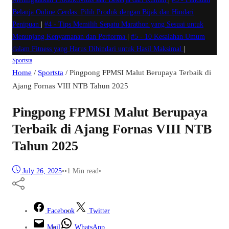
Belanja Online Cerdas: Pilih Produk dengan Bijak dan Hindari
Penipuan
|
#4 -
Tips Memilih Sepatu Marathon yang Sesuai untuk
Menunjang Kenyamanan dan Performa
|
#5 -
10 Kesalahan Umum
dalam Fitness yang Harus Dihindari untuk Hasil Maksimal
|
Sportsta
Home
/
Sportsta
/
Pingpong FPMSI Malut Berupaya Terbaik di
Ajang Fornas VIII NTB Tahun 2025
Pingpong FPMSI Malut Berupaya
Terbaik di Ajang Fornas VIII NTB
Tahun 2025
July 26, 2025
•
•
1 Min read
•
Facebook
Twitter
Mail
WhatsApp