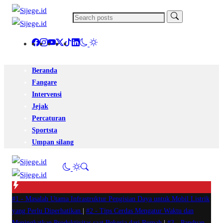
Beranda
Fangare
Intervensi
Jejak
Percaturan
Sportsta
Umpan silang
#1 -
Masalah Utama Infrastruktur Pengisian Daya untuk Mobil Listrik
yang Perlu Diperhatikan
|
#2 -
Tips Cerdas Mengatur Waktu dan
Meningkatkan Produktivitas saat Bekerja dari Rumah
|
#3 -
Panduan