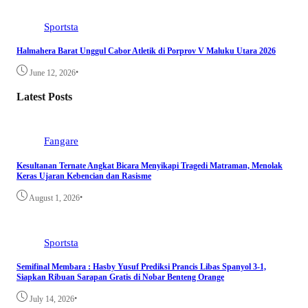
Sportsta
Halmahera Barat Unggul Cabor Atletik di Porprov V Maluku Utara 2026
•
June 12, 2026
Latest Posts
Fangare
Kesultanan Ternate Angkat Bicara Menyikapi Tragedi Matraman, Menolak
Keras Ujaran Kebencian dan Rasisme
•
August 1, 2026
Sportsta
Semifinal Membara : Hasby Yusuf Prediksi Prancis Libas Spanyol 3-1,
Siapkan Ribuan Sarapan Gratis di Nobar Benteng Orange
•
July 14, 2026