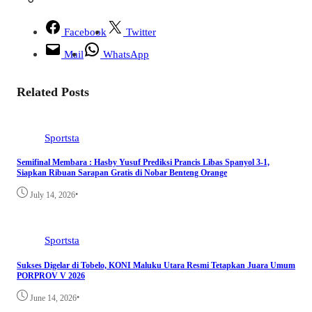
Facebook
Twitter
Mail
WhatsApp
Related Posts
Sportsta
Semifinal Membara : Hasby Yusuf Prediksi Prancis Libas Spanyol 3-1,
Siapkan Ribuan Sarapan Gratis di Nobar Benteng Orange
•
July 14, 2026
Sportsta
Sukses Digelar di Tobelo, KONI Maluku Utara Resmi Tetapkan Juara Umum
PORPROV V 2026
•
June 14, 2026