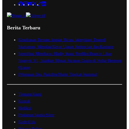
Berita Terbaru
Kesultanan Ternate Angkat Bicara Menyikapi Tragedi
Matraman, Menolak Keras Ujaran Kebencian dan Rasisme
Semifinal Membara : Hasby Yusuf Prediksi Prancis Libas
Spanyol 3-1, Siapkan Ribuan Sarapan Gratis di Nobar Benteng
Orange
Pelepasan Dua Paskibra Malut Tingkat Nasional
Tentang Kami
Kontak
Redaksi
Pedoman Media Siber
Kode Etik
Privacy Policy