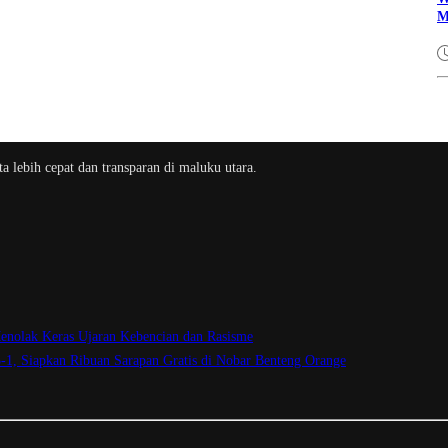
M
a lebih cepat dan transparan di maluku utara.
enolak Keras Ujaran Kebencian dan Rasisme
3-1, Siapkan Ribuan Sarapan Gratis di Nobar Benteng Orange