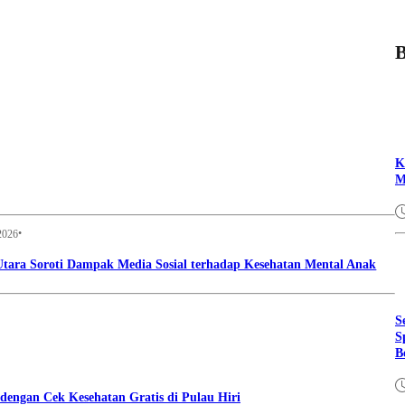
B
K
M
•
 2026
tara Soroti Dampak Media Sosial terhadap Kesehatan Mental Anak
S
S
B
dengan Cek Kesehatan Gratis di Pulau Hiri