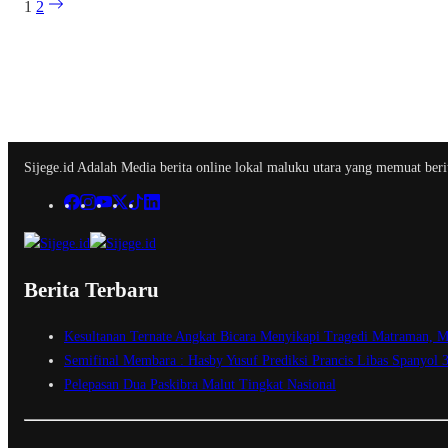
1
2
Sijege.id Adalah Media berita online lokal maluku utara yang memuat berit
Berita Terbaru
Kesultanan Ternate Angkat Bicara Menyikapi Tragedi Matraman, M
Semifinal Membara : Hasby Yusuf Prediksi Prancis Libas Spanyol 
Pelepasan Dua Paskibra Malut Tingkat Nasional