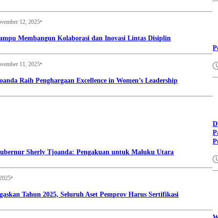
•
vember 12, 2025
mpu Membangun Kolaborasi dan Inovasi Lintas Disiplin
P
•
vember 11, 2025
oanda Raih Penghargaan Excellence in Women’s Leadership
D
P
P
 Gubernur Sherly Tjoanda: Pengakuan untuk Maluku Utara
•
 2025
gaskan Tahun 2025, Seluruh Aset Pemprov Harus Sertifikasi
W