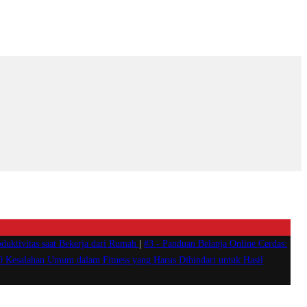
duktivitas saat Bekerja dari Rumah
|
#3 -
Panduan Belanja Online Cerdas:
0 Kesalahan Umum dalam Fitness yang Harus Dihindari untuk Hasil