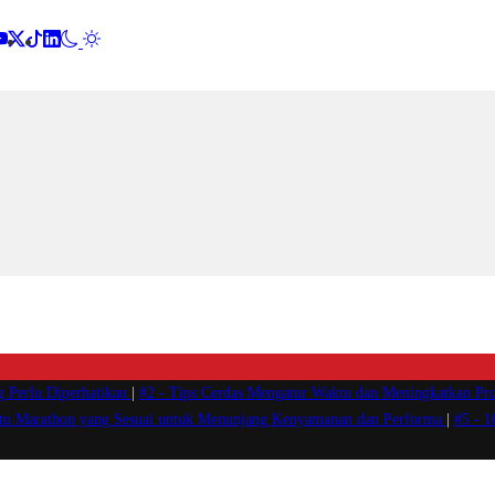
g Perlu Diperhatikan
|
#2 -
Tips Cerdas Mengatur Waktu dan Meningkatkan Pro
atu Marathon yang Sesuai untuk Menunjang Kenyamanan dan Performa
|
#5 -
1