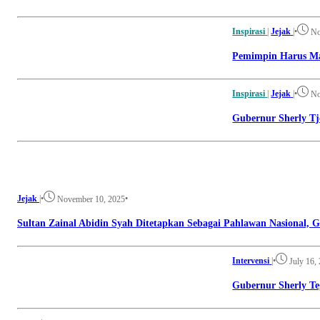
Inspirasi
|
Jejak
|
•
No
Pemimpin Harus Ma
Inspirasi
|
Jejak
|
•
No
Gubernur Sherly Tj
Jejak
|
•
•
November 10, 2025
Sultan Zainal Abidin Syah Ditetapkan Sebagai Pahlawan Nasional,
Intervensi
|
•
July 16,
Gubernur Sherly Te