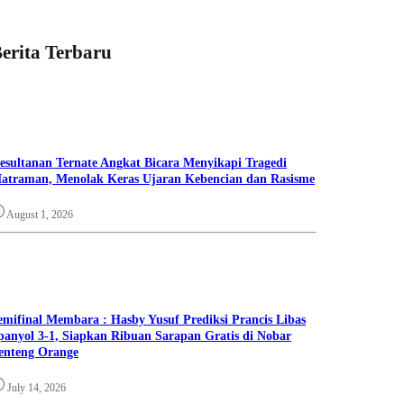
erita Terbaru
esultanan Ternate Angkat Bicara Menyikapi Tragedi
atraman, Menolak Keras Ujaran Kebencian dan Rasisme
August 1, 2026
emifinal Membara : Hasby Yusuf Prediksi Prancis Libas
panyol 3-1, Siapkan Ribuan Sarapan Gratis di Nobar
enteng Orange
July 14, 2026