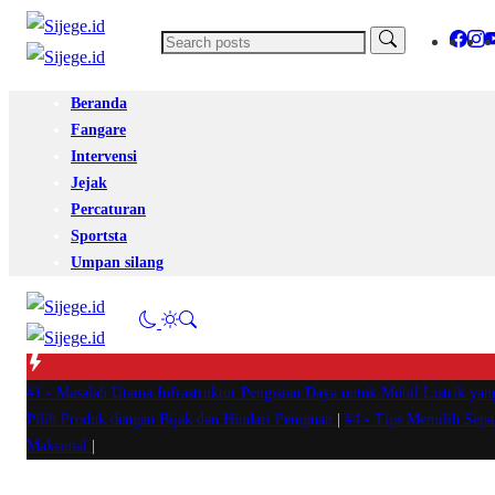
Beranda
Fangare
Intervensi
Jejak
Percaturan
Sportsta
Umpan silang
#1 -
Masalah Utama Infrastruktur Pengisian Daya untuk Mobil Listrik yan
Pilih Produk dengan Bijak dan Hindari Penipuan
|
#4 -
Tips Memilih Sep
Maksimal
|