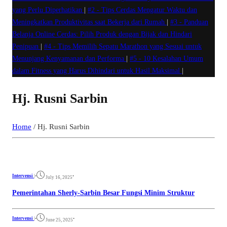
yang Perlu Diperhatikan
|
#2 -
Tips Cerdas Mengatur Waktu dan
Meningkatkan Produktivitas saat Bekerja dari Rumah
|
#3 -
Panduan
Belanja Online Cerdas: Pilih Produk dengan Bijak dan Hindari
Penipuan
|
#4 -
Tips Memilih Sepatu Marathon yang Sesuai untuk
Menunjang Kenyamanan dan Performa
|
#5 -
10 Kesalahan Umum
dalam Fitness yang Harus Dihindari untuk Hasil Maksimal
|
Hj. Rusni Sarbin
Home
/
Hj. Rusni Sarbin
Intervensi
|
•
•
July 16, 2025
Pemerintahan Sherly-Sarbin Besar Fungsi Minim Struktur
Intervensi
|
•
•
June 25, 2025