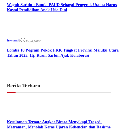
Wagub Sarbin : Bunda PAUD Sebagai Pengerak Utama Harus
Kawal Pendidikan Anak Usia Dini
Intervensi
|
•
•
May 4, 2025
Lomba 10 Pogram Pokok PKK Tingkat Provinsi Maluku Utara
Tahun 2025, Hj. Rusni Sarbin Ajak Kolaborasi
Berita Terbaru
Kesultanan Ternate Angkat Bicara Menyikapi Tragedi
Matraman, Menolak Keras Ujaran Kebencian dan Rasisme