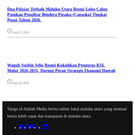
Dua Pelajar Terbaik Maluku Utara Resmi Lolos Calon
Pasukan Pengibar Bendera Pusaka (Capaska) Tingkat
Pusat Tahun 2026.
June 22, 2026
Wagub Sarbin Sehe Resmi Kukuhkan Pengurus KSL
Malut 2026-2031, Dorong Peran Strategis Ekonomi Daerah
June 20, 2026
Sijege.id Adalah Media berita online lokal maluku utara yang memuat
berita lebih cepat dan transparan di maluku utara.