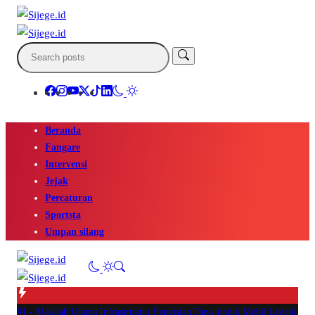
Beranda
Fangare
Intervensi
Jejak
Percaturan
Sportsta
Umpan silang
#1 -
Masalah Utama Infrastruktur Pengisian Daya untuk Mobil Listrik