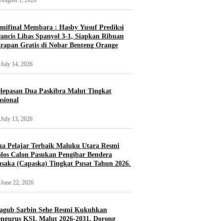
August 1, 2026
mifinal Membara : Hasby Yusuf Prediksi
ancis Libas Spanyol 3-1, Siapkan Ribuan
rapan Gratis di Nobar Benteng Orange
July 14, 2026
lepasan Dua Paskibra Malut Tingkat
sional
July 13, 2026
a Pelajar Terbaik Maluku Utara Resmi
los Calon Pasukan Pengibar Bendera
saka (Capaska) Tingkat Pusat Tahun 2026.
June 22, 2026
agub Sarbin Sehe Resmi Kukuhkan
ngurus KSL Malut 2026-2031, Dorong