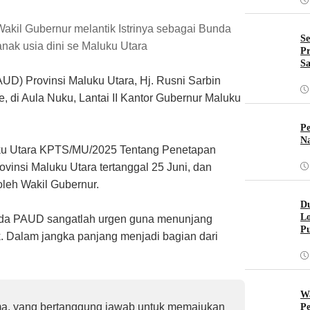
akil Gubernur melantik Istrinya sebagai Bunda
Se
nak usia dini se Maluku Utara
Pr
Sa
UD) Provinsi Maluku Utara, Hj. Rusni Sarbin
 di Aula Nuku, Lantai II Kantor Gubernur Maluku
Pe
Na
ku Utara KPTS/MU/2025 Tentang Penetapan
vinsi Maluku Utara tertanggal 25 Juni, dan
leh Wakil Gubernur.
Du
Lo
nda PAUD sangatlah urgen guna menunjang
Pu
k. Dalam jangka panjang menjadi bagian dari
W
a, yang bertanggung jawab untuk memajukan
Pe