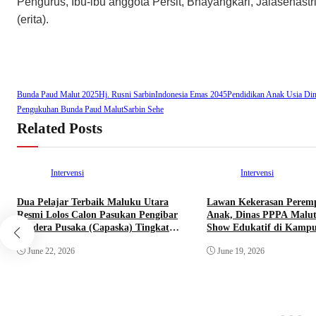
Pengurus, Ibu-ibu anggota Persit, Bhayangkari, Jalasenastr
(erita).
Bunda Paud Malut 2025
Hj. Rusni Sarbin
Indonesia Emas 2045
Pendidikan Anak Usia Din
Pengukuhan Bunda Paud Malut
Sarbin Sehe
Related Posts
Intervensi
Intervensi
Dua Pelajar Terbaik Maluku Utara
Lawan Kekerasan Perem
Resmi Lolos Calon Pasukan Pengibar
Anak, Dinas PPPA Malut
Bendera Pusaka (Capaska) Tingkat
Show Edukatif di Kampu
Pusat Tahun 2026.
June 22, 2026
June 19, 2026