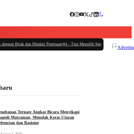
ak dan Hindari Penipuan
|
#4 -
Tips Memilih Sepatu Marathon yang Sesuai unt
×
rbaru
sultanan Ternate Angkat Bicara Menyikapi
agedi Matraman, Menolak Keras Ujaran
bencian dan Rasisme