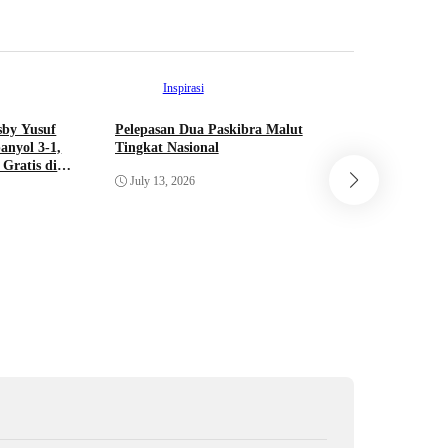
Inspirasi
Int
sby Yusuf
Pelepasan Dua Paskibra Malut
Dua Pelaj
anyol 3-1,
Tingkat Nasional
Resmi Lol
Gratis di
Bendera P
July 13, 2026
Pusat Tah
June 22, 