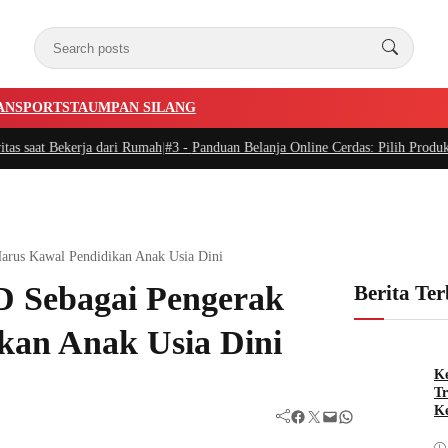
AN
SPORTSTA
UMPAN SILANG
erja dari Rumah
|
#3 -
Panduan Belanja Online Cerdas: Pilih Produk dengan Bij
rus Kawal Pendidikan Anak Usia Dini
 Sebagai Pengerak
Berita Te
kan Anak Usia Dini
Ke
Tr
Ke
Facebook
Twitter
Mail
WhatsApp