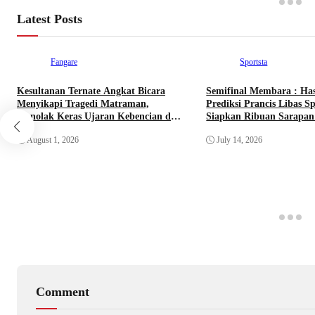
Latest Posts
Fangare
Sportsta
Kesultanan Ternate Angkat Bicara
Semifinal Membara : Ha
Menyikapi Tragedi Matraman,
Prediksi Prancis Libas Sp
Menolak Keras Ujaran Kebencian dan
Siapkan Ribuan Sarapan 
Rasisme
Nobar Benteng Orange
August 1, 2026
July 14, 2026
Comment