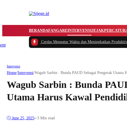
BERANDA
FANGARE
INTERVENSI
JEJAK
PERCATUR
kan
|
#2 -
Tips Cerdas Mengatur Waktu dan Meningkatkan Produktivitas saat Bek
Intervensi
Home
/
Intervensi
/
Wagub Sarbin : Bunda PAUD Sebagai Pengerak Utama Ha
Wagub Sarbin : Bunda PAUD
Utama Harus Kawal Pendidi
June 25, 2025
•
•
3 Min read