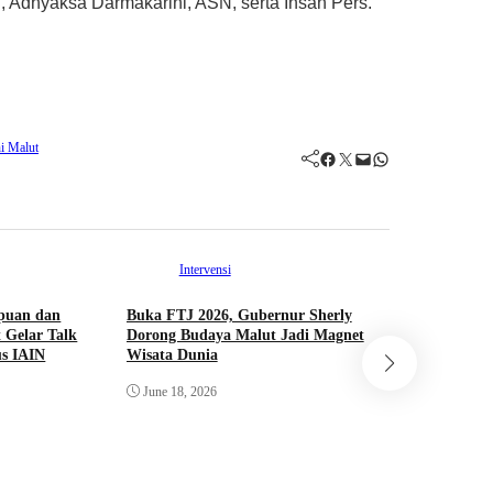
i, Adhyaksa Darmakarini, ASN, serta Insan Pers.
i Malut
Facebook
Twitter
Mail
WhatsApp
Intervensi
puan dan
Buka FTJ 2026, Gubernur Sherly
 Gelar Talk
Dorong Budaya Malut Jadi Magnet
Int
s IAIN
Wisata Dunia
Saling Ke
June 18, 2026
Hibualamo
PORPROV
June 11, 