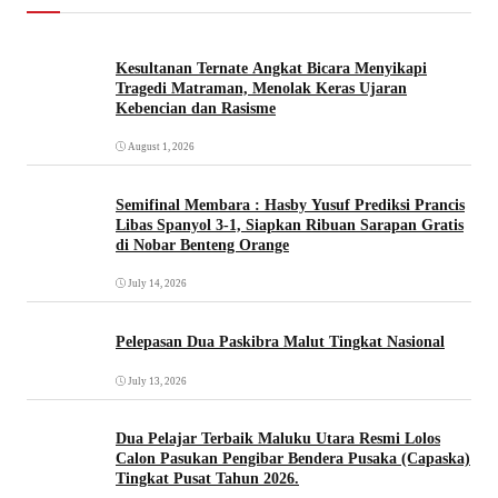
Kesultanan Ternate Angkat Bicara Menyikapi
Tragedi Matraman, Menolak Keras Ujaran
Kebencian dan Rasisme
August 1, 2026
Semifinal Membara : Hasby Yusuf Prediksi Prancis
Libas Spanyol 3-1, Siapkan Ribuan Sarapan Gratis
di Nobar Benteng Orange
July 14, 2026
Pelepasan Dua Paskibra Malut Tingkat Nasional
July 13, 2026
Dua Pelajar Terbaik Maluku Utara Resmi Lolos
Calon Pasukan Pengibar Bendera Pusaka (Capaska)
Tingkat Pusat Tahun 2026.