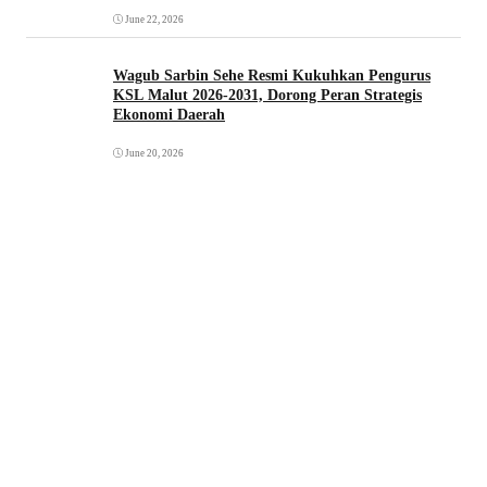
June 22, 2026
Wagub Sarbin Sehe Resmi Kukuhkan Pengurus
KSL Malut 2026-2031, Dorong Peran Strategis
Ekonomi Daerah
June 20, 2026