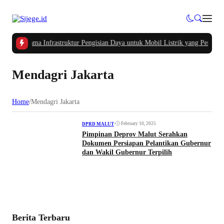
asalah Utama Infrastruktur Pengisian Daya untuk Mobil Listrik yang Perlu Di
Mendagri Jakarta
Home
/
Mendagri Jakarta
•
February 10, 2025
DPRD MALUT
Pimpinan Deprov Malut Serahkan
Dokumen Persiapan Pelantikan Gubernur
dan Wakil Gubernur Terpilih
Berita Terbaru