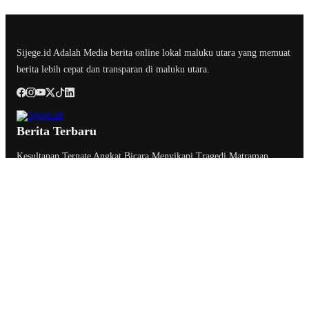
Sijege.id Adalah Media berita online lokal maluku utara yang memuat
berita lebih cepat dan transparan di maluku utara.
Berita Terbaru
Kesultanan Ternate Angkat Bicara Menyikapi Tragedi Matraman,
Menolak Keras Ujaran Kebencian dan Rasisme
Semifinal Membara : Hasby Yusuf Prediksi Prancis Libas Spanyol 3-
1, Siapkan Ribuan Sarapan Gratis di Nobar Benteng Orange
Pelepasan Dua Paskibra Malut Tingkat Nasional
Tentang Kami
Kontak
Redaksi
Pedoman Media Siber
Kode Etik
Privacy Policy