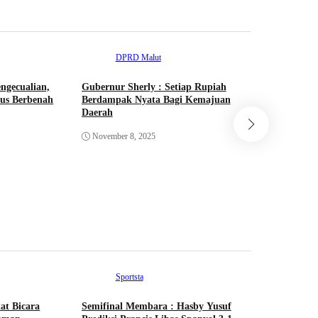
DPRD Malut
ngecualian,
Gubernur Sherly : Setiap Rupiah
rus Berbenah
Berdampak Nyata Bagi Kemajuan
Daerah
DP
November 8, 2025
9 Fraksi
Pandanga
APBD 202
July 4, 2
Sportsta
at Bicara
Semifinal Membara : Hasby Yusuf