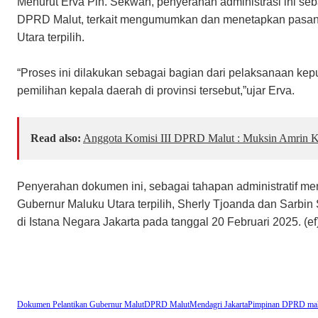
Menurut Erva Plh. Sekwan, penyerahan administrasi ini seba
DPRD Malut, terkait mengumumkan dan menetapkan pasang
Utara terpilih.
“Proses ini dilakukan sebagai bagian dari pelaksanaan kep
pemilihan kepala daerah di provinsi tersebut,”ujar Erva.
Read also:
Anggota Komisi III DPRD Malut : Muksin Amrin Ke
Penyerahan dokumen ini, sebagai tahapan administratif me
Gubernur Maluku Utara terpilih, Sherly Tjoanda dan Sarbin
di Istana Negara Jakarta pada tanggal 20 Februari 2025. (ef
Dokumen Pelantikan Gubernur Malut
DPRD Malut
Mendagri Jakarta
Pimpinan DPRD mal