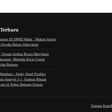
 Terbaru
omisi III DPRD Malut : Muksin Amrin
an Payahe Belum Dikerjakan
 Ternate Angkat Bicara Menyikapi
atraman, Menolak Keras Ujaran
 dan Rasisme
Membara : Hasby Yusuf Prediksi
bas Spanyol 3-1, Siapkan Ribuan
ratis di Nobar Benteng Orange
Tentang Kami