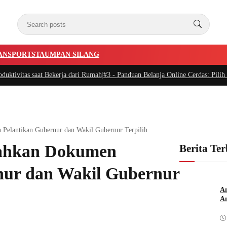
AN
SPORTSTA
UMPAN SILANG
saat Bekerja dari Rumah
|
#3 -
Panduan Belanja Online Cerdas: Pilih Produk de
Pelantikan Gubernur dan Wakil Gubernur Terpilih
rahkan Dokumen
Berita Te
nur dan Wakil Gubernur
An
Am