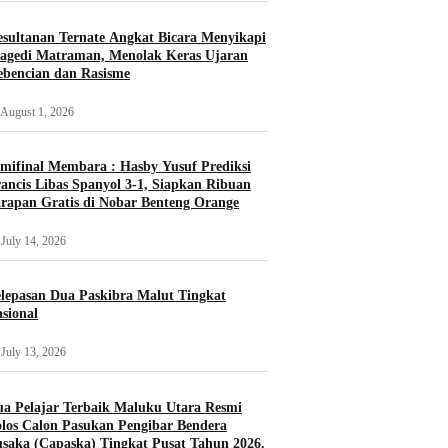
sultanan Ternate Angkat Bicara Menyikapi
agedi Matraman, Menolak Keras Ujaran
bencian dan Rasisme
August 1, 2026
mifinal Membara : Hasby Yusuf Prediksi
ancis Libas Spanyol 3-1, Siapkan Ribuan
rapan Gratis di Nobar Benteng Orange
July 14, 2026
lepasan Dua Paskibra Malut Tingkat
sional
July 13, 2026
a Pelajar Terbaik Maluku Utara Resmi
los Calon Pasukan Pengibar Bendera
saka (Capaska) Tingkat Pusat Tahun 2026.