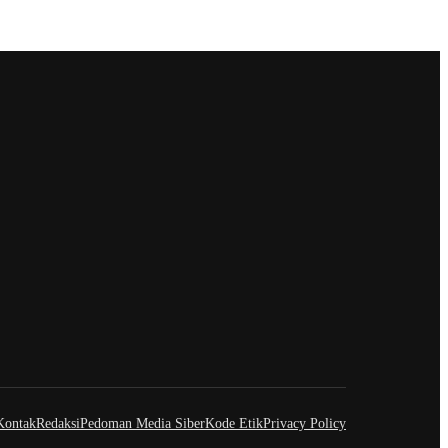
Kontak
Redaksi
Pedoman Media Siber
Kode Etik
Privacy Policy