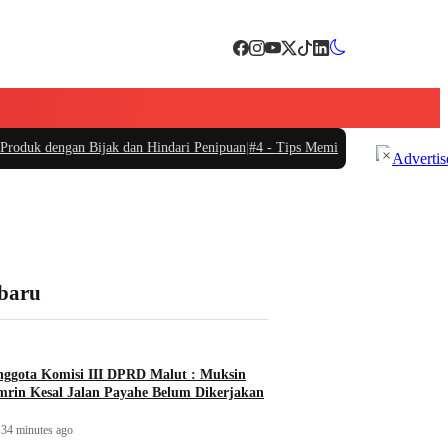
ngan Bijak dan Hindari Penipuan
|
#4 -
Tips Memilih Sepatu Marathon yang Se
×
rbaru
ggota Komisi III DPRD Malut : Muksin
rin Kesal Jalan Payahe Belum Dikerjakan
34 minutes ago