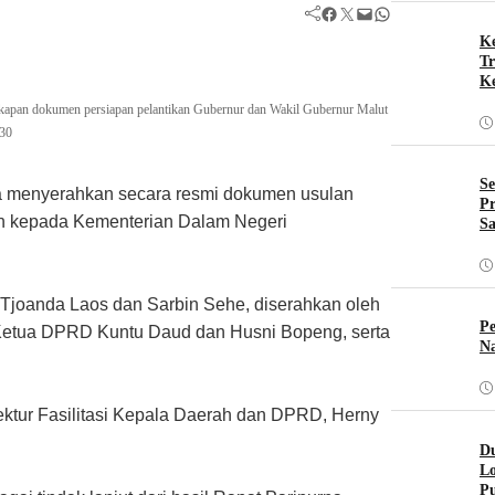
Facebook
Twitter
Mail
WhatsApp
Ke
Tr
Ke
apan dokumen persiapan pelantikan Gubernur dan Wakil Gubernur Malut
30
Se
a menyerahkan secara resmi dokumen usulan
Pr
lih kepada Kementerian Dalam Negeri
Sa
 Tjoanda Laos dan Sarbin Sehe, diserahkan oleh
Pe
 Ketua DPRD Kuntu Daud dan Husni Bopeng, serta
Na
ektur Fasilitasi Kepala Daerah dan DPRD, Herny
Du
Lo
Pu