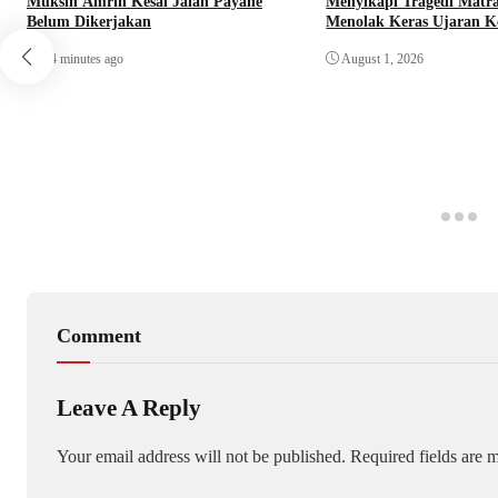
Muksin Amrin Kesal Jalan Payahe
Menyikapi Tragedi Matr
Belum Dikerjakan
Menolak Keras Ujaran K
Rasisme
34 minutes ago
August 1, 2026
Comment
Leave A Reply
Your email address will not be published.
Required fields are