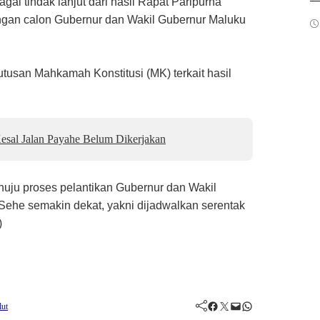
gai tindak lanjut dari hasil Rapat Paripurna
an calon Gubernur dan Wakil Gubernur Maluku
utusan Mahkamah Konstitusi (MK) terkait hasil
sal Jalan Payahe Belum Dikerjakan
nuju proses pelantikan Gubernur dan Wakil
 Sehe semakin dekat, yakni dijadwalkan serentak
)
Facebook
Twitter
Mail
WhatsApp
ut