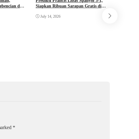
aman,
Prediksi Prancis Libas Spanyol 3-1,
ebencian dan
Siapkan Ribuan Sarapan Gratis di
Ins
Nobar Benteng Orange
July 14, 2026
Pelepasan
Tingkat N
July 13, 
 marked
*