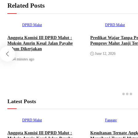
Related Posts
DPRD Malut
DPRD Malut
Anggota Komisi III DPRD Malut :
Predikat Wajar Tanpa Pe
Muksin Amrin Kesal Jalan Payahe
Pemprov Malut Janji Te
Belum Dikerjakan
June 12, 2026
34 minutes ago
Latest Posts
DPRD Malut
Fangare
Anggota Komisi III DPRD Malut :
Kesultanan Ternate Angk