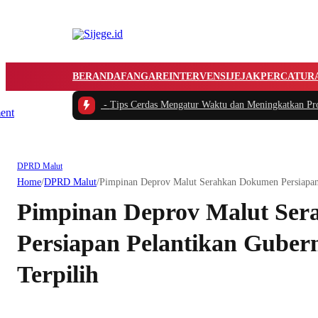
BERANDA
FANGARE
INTERVENSI
JEJAK
PERCATUR
iperhatikan
|
#2 -
Tips Cerdas Mengatur Waktu dan Meningkatkan Produktivitas 
DPRD Malut
Home
/
DPRD Malut
/
Pimpinan Deprov Malut Serahkan Dokumen Persiapan 
Pimpinan Deprov Malut Se
Persiapan Pelantikan Guber
Terpilih