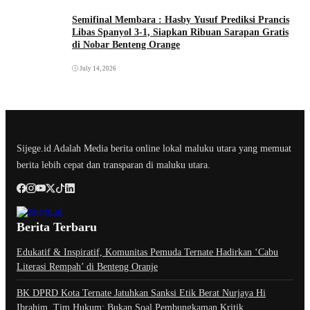
Semifinal Membara : Hasby Yusuf Prediksi Prancis
Libas Spanyol 3-1, Siapkan Ribuan Sarapan Gratis
di Nobar Benteng Orange
July 14, 2026
Sijege.id Adalah Media berita online lokal maluku utara yang memuat
berita lebih cepat dan transparan di maluku utara.
Berita Terbaru
Edukatif & Inspiratif, Komunitas Pemuda Ternate Hadirkan ‘Cabu
Literasi Rempah’ di Benteng Oranje
BK DPRD Kota Ternate Jatuhkan Sanksi Etik Berat Nurjaya Hi
Ibrahim, Tim Hukum: Bukan Soal Pembungkaman Kritik