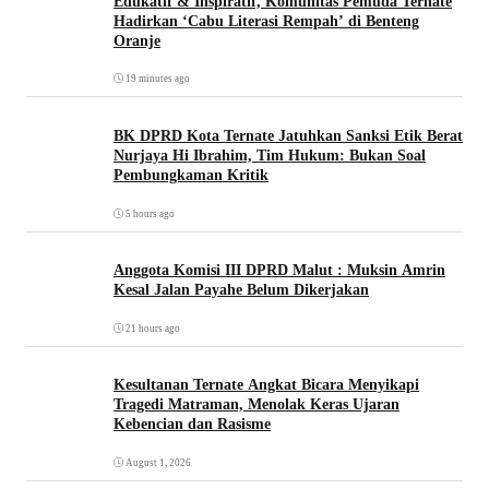
Edukatif & Inspiratif, Komunitas Pemuda Ternate
Hadirkan ‘Cabu Literasi Rempah’ di Benteng
Oranje
19 minutes ago
BK DPRD Kota Ternate Jatuhkan Sanksi Etik Berat
Nurjaya Hi Ibrahim, Tim Hukum: Bukan Soal
Pembungkaman Kritik
5 hours ago
Anggota Komisi III DPRD Malut : Muksin Amrin
Kesal Jalan Payahe Belum Dikerjakan
21 hours ago
Kesultanan Ternate Angkat Bicara Menyikapi
Tragedi Matraman, Menolak Keras Ujaran
Kebencian dan Rasisme
August 1, 2026