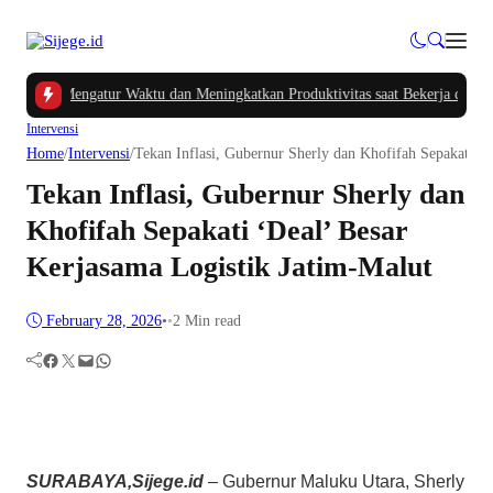
das Mengatur Waktu dan Meningkatkan Produktivitas saat Bekerja dari Rumah
|
Intervensi
Home
/
Intervensi
/
Tekan Inflasi, Gubernur Sherly dan Khofifah Sepakati ‘D
Tekan Inflasi, Gubernur Sherly dan
Khofifah Sepakati ‘Deal’ Besar
Kerjasama Logistik Jatim-Malut
February 28, 2026
•
•
2 Min read
Facebook
Twitter
Mail
WhatsApp
SURABAYA,Sijege.id
– Gubernur Maluku Utara, Sherly