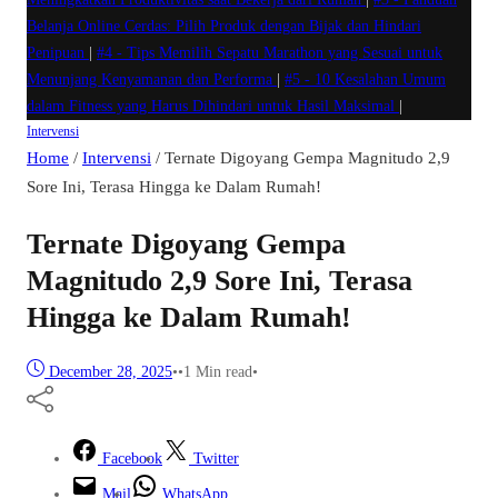
Belanja Online Cerdas: Pilih Produk dengan Bijak dan Hindari
Penipuan
|
#4 -
Tips Memilih Sepatu Marathon yang Sesuai untuk
Menunjang Kenyamanan dan Performa
|
#5 -
10 Kesalahan Umum
dalam Fitness yang Harus Dihindari untuk Hasil Maksimal
|
Intervensi
Home
/
Intervensi
/
Ternate Digoyang Gempa Magnitudo 2,9
Sore Ini, Terasa Hingga ke Dalam Rumah!
Ternate Digoyang Gempa
Magnitudo 2,9 Sore Ini, Terasa
Hingga ke Dalam Rumah!
December 28, 2025
•
•
1 Min read
•
Facebook
Twitter
Mail
WhatsApp