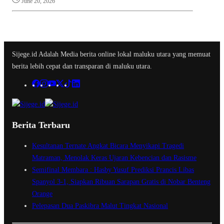
June 20, 2026
Sijege.id Adalah Media berita online lokal maluku utara yang memuat
berita lebih cepat dan transparan di maluku utara.
Berita Terbaru
Kesultanan Ternate Angkat Bicara Menyikapi Tragedi
Matraman, Menolak Keras Ujaran Kebencian dan Rasisme
Semifinal Membara : Hasby Yusuf Prediksi Prancis Libas
Spanyol 3-1, Siapkan Ribuan Sarapan Gratis di Nobar Benteng
Orange
Pelepasan Dua Paskibra Malut Tingkat Nasional