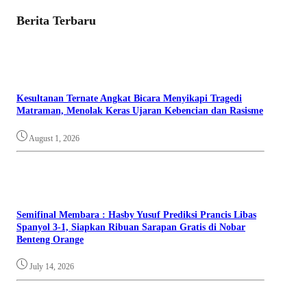
Berita Terbaru
Kesultanan Ternate Angkat Bicara Menyikapi Tragedi
Matraman, Menolak Keras Ujaran Kebencian dan Rasisme
August 1, 2026
Semifinal Membara : Hasby Yusuf Prediksi Prancis Libas
Spanyol 3-1, Siapkan Ribuan Sarapan Gratis di Nobar
Benteng Orange
July 14, 2026