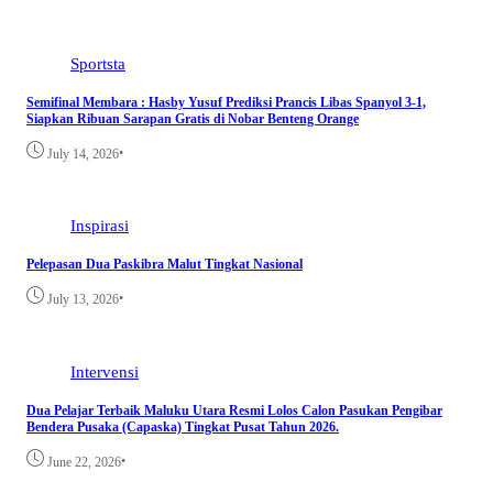
Sportsta
Semifinal Membara : Hasby Yusuf Prediksi Prancis Libas Spanyol 3-1,
Siapkan Ribuan Sarapan Gratis di Nobar Benteng Orange
•
July 14, 2026
Inspirasi
Pelepasan Dua Paskibra Malut Tingkat Nasional
•
July 13, 2026
Intervensi
Dua Pelajar Terbaik Maluku Utara Resmi Lolos Calon Pasukan Pengibar
Bendera Pusaka (Capaska) Tingkat Pusat Tahun 2026.
•
June 22, 2026