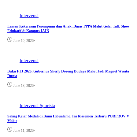
Intervensi
Lawan Kekerasan Perempuan dan Anak, Dinas PPPA Malut Gelar Talk Show
Edukatif di Kampus IAIN
•
June 19, 2026
Intervensi
Buka FTJ 2026, Gubernur Sherly Dorong Budaya Malut Jadi Magnet Wisata
Dunia
•
June 18, 2026
Intervensi
Sportsta
Saling Kejar Medali di Bumi Hibualamo, Ini Klasemen Terbaru PORPROV V
Malut
•
June 11, 2026