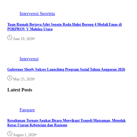
Intervensi
Sportsta
Tuan Rumah Berjaya Atlet Sepatu Roda Halut Borong 4 Medali Emas di
PORPROV V Maluku Utara
•
June 10, 2026
Intervensi
Gubernur Sherly Sukses Launching Program Sosial Tahun Anggaran 2026
•
May 25, 2026
Latest Posts
Fangare
Kesultanan Ternate Angkat Bicara Menyikapi Tragedi Matraman, Menolak
Keras Ujaran Kebencian dan Rasisme
•
August 1, 2026