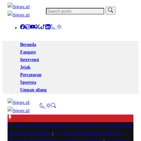
Beranda
Fangare
Intervensi
Jejak
Percaturan
Sportsta
Umpan silang
#1 -
Masalah Utama Infrastruktur Pengisian Daya untuk Mobil Listrik
yang Perlu Diperhatikan
|
#2 -
Tips Cerdas Mengatur Waktu dan
Meningkatkan Produktivitas saat Bekerja dari Rumah
|
#3 -
Panduan