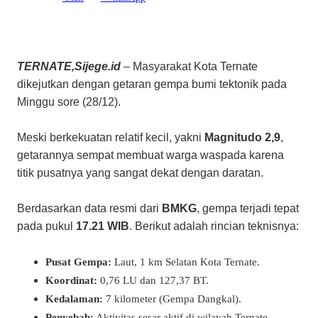
TERNATE,Sijege.id
– Masyarakat Kota Ternate
dikejutkan dengan getaran gempa bumi tektonik pada
Minggu sore (28/12).
Meski berkekuatan relatif kecil, yakni
Magnitudo 2,9
,
getarannya sempat membuat warga waspada karena
titik pusatnya yang sangat dekat dengan daratan.
​Berdasarkan data resmi dari
BMKG
, gempa terjadi tepat
pada pukul
17.21 WIB
. Berikut adalah rincian teknisnya:
Pusat Gempa:
Laut, 1 km Selatan Kota Ternate.
Koordinat:
0,76 LU dan 127,37 BT.
Kedalaman:
7 kilometer (Gempa Dangkal).
Penyebab:
Aktivitas sesar aktif di wilayah Ternate.