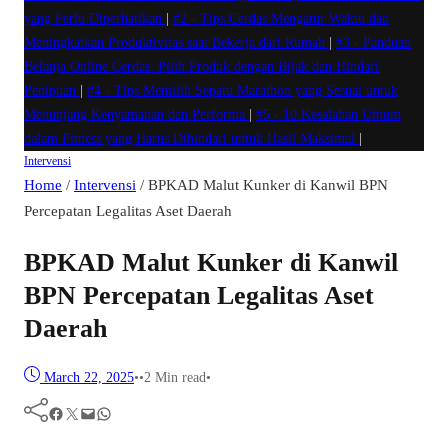
yang Perlu Diperhatikan
|
#2 -
Tips Cerdas Mengatur Waktu dan
Meningkatkan Produktivitas saat Bekerja dari Rumah
|
#3 -
Panduan
Belanja Online Cerdas: Pilih Produk dengan Bijak dan Hindari
Penipuan
|
#4 -
Tips Memilih Sepatu Marathon yang Sesuai untuk
Menunjang Kenyamanan dan Performa
|
#5 -
10 Kesalahan Umum
dalam Fitness yang Harus Dihindari untuk Hasil Maksimal
|
Intervensi
Home
/
Intervensi
/
BPKAD Malut Kunker di Kanwil BPN
Percepatan Legalitas Aset Daerah
BPKAD Malut Kunker di Kanwil
BPN Percepatan Legalitas Aset
Daerah
March 22, 2025
•
•
2 Min read
•
Facebook
Twitter
Mail
WhatsApp