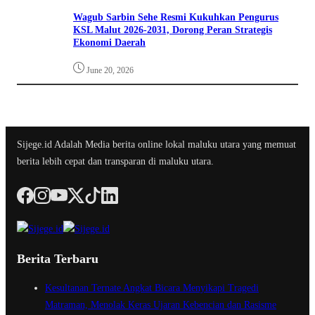
Wagub Sarbin Sehe Resmi Kukuhkan Pengurus
KSL Malut 2026-2031, Dorong Peran Strategis
Ekonomi Daerah
June 20, 2026
Sijege.id Adalah Media berita online lokal maluku utara yang memuat
berita lebih cepat dan transparan di maluku utara.
Berita Terbaru
Kesultanan Ternate Angkat Bicara Menyikapi Tragedi
Matraman, Menolak Keras Ujaran Kebencian dan Rasisme