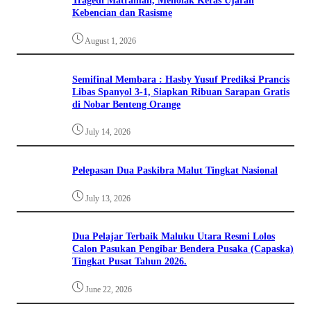
Tragedi Matraman, Menolak Keras Ujaran
Kebencian dan Rasisme
August 1, 2026
Semifinal Membara : Hasby Yusuf Prediksi Prancis
Libas Spanyol 3-1, Siapkan Ribuan Sarapan Gratis
di Nobar Benteng Orange
July 14, 2026
Pelepasan Dua Paskibra Malut Tingkat Nasional
July 13, 2026
Dua Pelajar Terbaik Maluku Utara Resmi Lolos
Calon Pasukan Pengibar Bendera Pusaka (Capaska)
Tingkat Pusat Tahun 2026.
June 22, 2026