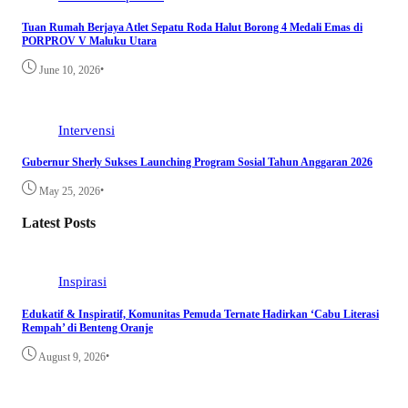
Tuan Rumah Berjaya Atlet Sepatu Roda Halut Borong 4 Medali Emas di
PORPROV V Maluku Utara
•
June 10, 2026
Intervensi
Gubernur Sherly Sukses Launching Program Sosial Tahun Anggaran 2026
•
May 25, 2026
Latest Posts
Inspirasi
Edukatif & Inspiratif, Komunitas Pemuda Ternate Hadirkan ‘Cabu Literasi
Rempah’ di Benteng Oranje
•
August 9, 2026