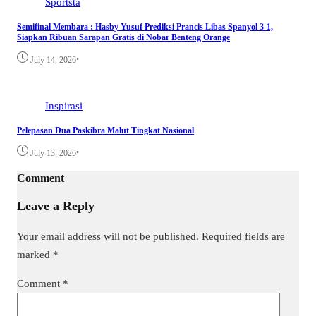
Sportsta
Semifinal Membara : Hasby Yusuf Prediksi Prancis Libas Spanyol 3-1,
Siapkan Ribuan Sarapan Gratis di Nobar Benteng Orange
•
July 14, 2026
Inspirasi
Pelepasan Dua Paskibra Malut Tingkat Nasional
•
July 13, 2026
Comment
Leave a Reply
Your email address will not be published.
Required fields are
marked
*
Comment
*