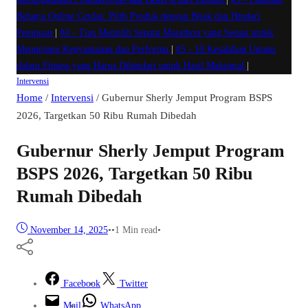
Belanja Online Cerdas: Pilih Produk dengan Bijak dan Hindari
Penipuan
|
#4 -
Tips Memilih Sepatu Marathon yang Sesuai untuk
Menunjang Kenyamanan dan Performa
|
#5 -
10 Kesalahan Umum
dalam Fitness yang Harus Dihindari untuk Hasil Maksimal
|
Intervensi
Home
/
Intervensi
/
Gubernur Sherly Jemput Program BSPS
2026, Targetkan 50 Ribu Rumah Dibedah
Gubernur Sherly Jemput Program
BSPS 2026, Targetkan 50 Ribu
Rumah Dibedah
November 14, 2025
•
•
1 Min read
•
Facebook
Twitter
Mail
WhatsApp