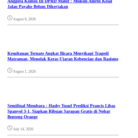
Anggota Komisi III DPRD Malut : Muksin Amrin Kesal
Jalan Payahe Belum Dikerjakan
August 8, 2026
Kesultanan Ternate Angkat Bicara Menyikapi Tragedi
Matraman, Menolak Keras Ujaran Kebencian dan Rasisme
August 1, 2026
Semifinal Membara : Hasby Yusuf Prediksi Prancis Libas
Spanyol 3-1, Siapkan Ribuan Sarapan Gratis di Nobar
Benteng Orange
July 14, 2026