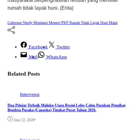
masyarakat berpenghasilan rendah yang memiliki
rumah tidak layak huni. (Erita)
Gubernur Sherly
Mendagri
Menteri PKP
Rumah Tidak Layak Huni Malut
Facebook
Twitter
Mail
WhatsApp
Related Posts
Intervensi
Dua Pelajar Terbaik Maluku Utara Resmi Lolos Calon Pasukan Pengibar
Bendera Pusaka (Capaska) Tingkat Pusat Tahun 2026.
•
June 22, 2026