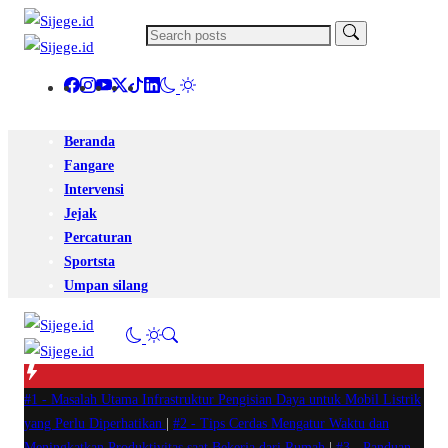
Beranda
Fangare
Intervensi
Jejak
Percaturan
Sportsta
Umpan silang
#1 -
Masalah Utama Infrastruktur Pengisian Daya untuk Mobil Listrik
yang Perlu Diperhatikan
|
#2 -
Tips Cerdas Mengatur Waktu dan
Meningkatkan Produktivitas saat Bekerja dari Rumah
|
#3 -
Panduan