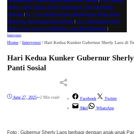
Belanja Online Cerdas: Pilih Produk dengan Bijak dan Hindari
Penipuan
|
#4 -
Tips Memilih Sepatu Marathon yang Sesuai untuk
Menunjang Kenyamanan dan Performa
|
#5 -
10 Kesalahan Umum
dalam Fitness yang Harus Dihindari untuk Hasil Maksimal
|
Intervensi
Home
/
Intervensi
/
Hari Kedua Kunker Gubernur Sherly Laos di To
Hari Kedua Kunker Gubernur Sherly 
Panti Sosial
June 27, 2025
•
•
2 Min read
•
Facebook
Twitter
Mail
WhatsApp
Foto : Gubernur Sherly Laos berbagi dengan anak-anak Pan