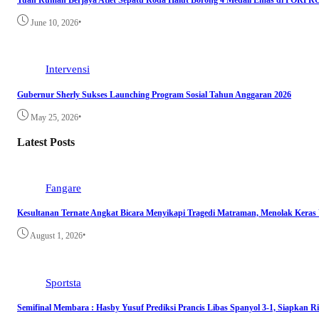
Tuan Rumah Berjaya Atlet Sepatu Roda Halut Borong 4 Medali Emas di PORP
•
June 10, 2026
Intervensi
Gubernur Sherly Sukses Launching Program Sosial Tahun Anggaran 2026
•
May 25, 2026
Latest Posts
Fangare
Kesultanan Ternate Angkat Bicara Menyikapi Tragedi Matraman, Menolak Keras
•
August 1, 2026
Sportsta
Semifinal Membara : Hasby Yusuf Prediksi Prancis Libas Spanyol 3-1, Siapkan 