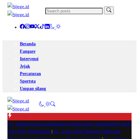
Beranda
Fangare
Intervensi
Jejak
Percaturan
Sportsta
Umpan silang
#1 -
Masalah Utama Infrastruktur Pengisian Daya untuk Mobil Listrik
yang Perlu Diperhatikan
|
#2 -
Tips Cerdas Mengatur Waktu dan
Meningkatkan Produktivitas saat Bekerja dari Rumah
|
#3 -
Panduan