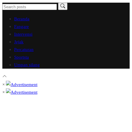
Beranda
Fangare
Intervensi
Jejak
Percaturan
Sportsta
Umpan silang
×
×