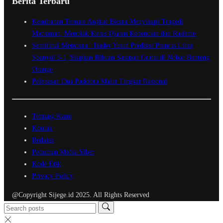
Berita Terbaru
Kesultanan Ternate Angkat Bicara Menyikapi Tragedi
Matraman, Menolak Keras Ujaran Kebencian dan Rasisme
Semifinal Membara : Hasby Yusuf Prediksi Prancis Libas
Spanyol 3-1, Siapkan Ribuan Sarapan Gratis di Nobar Benteng
Orange
Pelepasan Dua Paskibra Malut Tingkat Nasional
Tentang Kami
Kontak
Redaksi
Pedoman Media Siber
Kode Etik
Privacy Policy
@Copyright Sijege.id 2025. All Rights Reserved