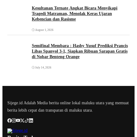
Kesultanan Ternate Angkat Bicara Menyikapi
Tragedi Matraman, Menolak Keras Ujaran
Kebencian dan Rasisme
August 1, 2026
Semifinal Membara : Hasby Yusuf Prediksi Prancis
Libas Spanyol 3-1, Siapkan Ribuan Sarapan Gratis
di Nobar Benteng Orange
July 14, 2026
Sijege.id Adalah Media berita online lokal maluku utara yang memuat
berita lebih cepat dan transparan di maluku utara.