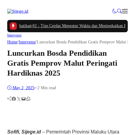
u Diperhatikan
|
#2 -
Tips Cerdas Mengatur Waktu dan Meningkatkan Produktivit
Intervensi
Home
/
Intervensi
/
Luncurkan Bosda Pendidikan Gratis Pemprov Malut Peri
Luncurkan Bosda Pendidikan
Gratis Pemprov Malut Peringati
Hardiknas 2025
May 2, 2025
•
•
2 Min read
Facebook
Twitter
Mail
WhatsApp
Sofifi, Sijege.id
– Pemerintah Provinsi Maluku Utara