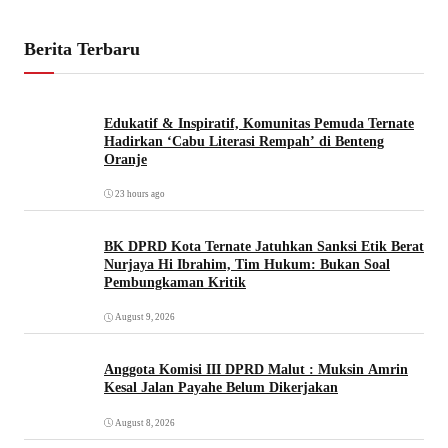
Berita Terbaru
Edukatif & Inspiratif, Komunitas Pemuda Ternate
Hadirkan ‘Cabu Literasi Rempah’ di Benteng
Oranje
23 hours ago
BK DPRD Kota Ternate Jatuhkan Sanksi Etik Berat
Nurjaya Hi Ibrahim, Tim Hukum: Bukan Soal
Pembungkaman Kritik
August 9, 2026
Anggota Komisi III DPRD Malut : Muksin Amrin
Kesal Jalan Payahe Belum Dikerjakan
August 8, 2026