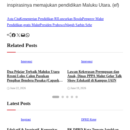
inspirasinya memajukan pendidikan Maluku Utara. (ef)
Asta Cita
Kementerian Pendidikan RI
Luncurkan Bosda
Pemprov Malut
Pendidikan gratis Malut
Presiden Prabowo
Wagub Sarbin Sehe
Facebook
Twitter
Mail
WhatsApp
Related Posts
Intervensi
Intervensi
Dua Pelajar Terbaik Maluku Utara
Lawan Kekerasan Perempuan dan
B
Resmi Lolos Calon Pasukan
Anak, Dinas PPPA Malut Gelar Talk
D
Pengibar Bendera Pusaka (Capaska)
Show Edukatif di Kampus IAIN
W
Tingkat Pusat Tahun 2026.
June 22, 2026
June 19, 2026
Latest Posts
Inspirasi
DPRD Koter
Edukatif & Inspiratif, Komunitas
BK DPRD Kota Ternate Jatuhkan
A