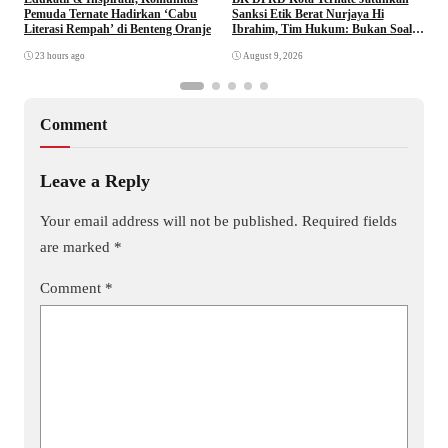
Pemuda Ternate Hadirkan ‘Cabu
Sanksi Etik Berat Nurjaya Hi
M
Literasi Rempah’ di Benteng Oranje
Ibrahim, Tim Hukum: Bukan Soal
B
Pembungkaman Kritik
23 hours ago
August 9, 2026
Comment
Leave a Reply
Your email address will not be published.
Required fields
are marked
*
Comment
*