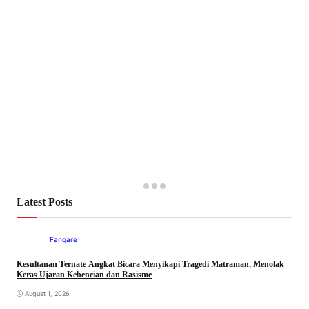
Latest Posts
Fangare
Kesultanan Ternate Angkat Bicara Menyikapi Tragedi Matraman, Menolak
Keras Ujaran Kebencian dan Rasisme
August 1, 2026