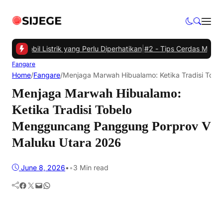
tuk Mobil Listrik yang Perlu Diperhatikan
|
#2 -
Tips Cerdas Mengatu
Fangare
Home
/
Fangare
/
Menjaga Marwah Hibualamo: Ketika Tradisi To
Menjaga Marwah Hibualamo:
Ketika Tradisi Tobelo
Mengguncang Panggung Porprov V
Maluku Utara 2026
June 8, 2026
•
•
3 Min read
Facebook
Twitter
Mail
WhatsApp