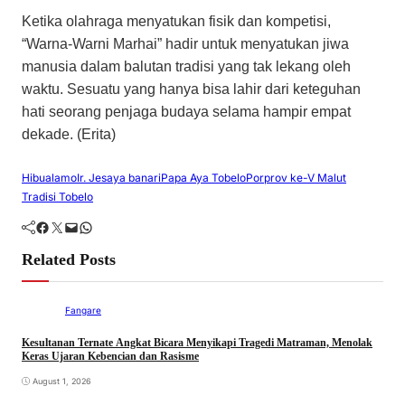
​Ketika olahraga menyatukan fisik dan kompetisi,
“Warna-Warni Marhai” hadir untuk menyatukan jiwa
manusia dalam balutan tradisi yang tak lekang oleh
waktu. Sesuatu yang hanya bisa lahir dari keteguhan
hati seorang penjaga budaya selama hampir empat
dekade. (Erita)
Hibualamo
Ir. Jesaya banari
Papa Aya Tobelo
Porprov ke-V Malut
Tradisi Tobelo
Facebook
Twitter
Mail
WhatsApp
Related Posts
Fangare
Kesultanan Ternate Angkat Bicara Menyikapi Tragedi Matraman, Menolak
Keras Ujaran Kebencian dan Rasisme
August 1, 2026