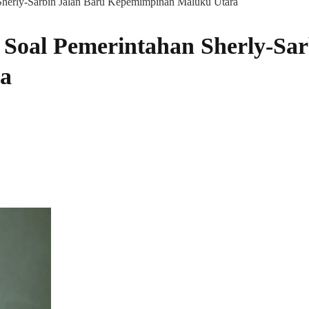
 Sherly-Sarbin Jalan Baru Kepemimpinan Maluku Utara
 Soal Pemerintahan Sherly-Sar
a