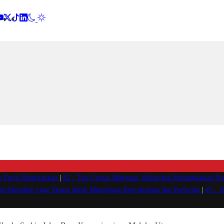
g Perlu Diperhatikan
|
#2 -
Tips Cerdas Mengatur Waktu dan Meningkatkan Pro
atu Marathon yang Sesuai untuk Menunjang Kenyamanan dan Performa
|
#5 -
1