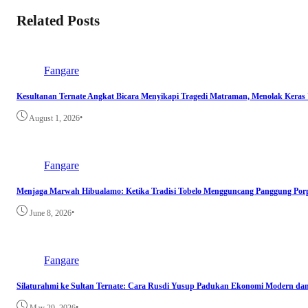
Related Posts
Fangare
Kesultanan Ternate Angkat Bicara Menyikapi Tragedi Matraman, Menolak Keras
•
August 1, 2026
Fangare
Menjaga Marwah Hibualamo: Ketika Tradisi Tobelo Mengguncang Panggung Por
•
June 8, 2026
Fangare
Silaturahmi ke Sultan Ternate: Cara Rusdi Yusup Padukan Ekonomi Modern da
•