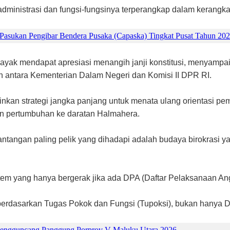
 administrasi dan fungsi-fungsinya terperangkap dalam kerangk
 Pasukan Pengibar Bendera Pusaka (Capaska) Tingkat Pusat Tahun 202
ayak mendapat apresiasi menangih janji konstitusi, menyamp
n antara Kementerian Dalam Negeri dan Komisi II DPR RI.
inkan strategi jangka panjang untuk menata ulang orientasi p
 pertumbuhan ke daratan Halmahera.
antangan paling pelik yang dihadapi adalah budaya birokrasi y
stem yang hanya bergerak jika ada DPA (Daftar Pelaksanaan An
 berdasarkan Tugas Pokok dan Fungsi (Tupoksi), bukan hanya 
Mengguncang Panggung Porprov V Maluku Utara 2026