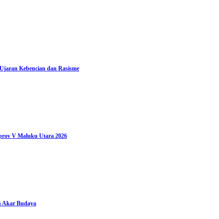
 Ujaran Kebencian dan Rasisme
prov V Maluku Utara 2026
n Akar Budaya