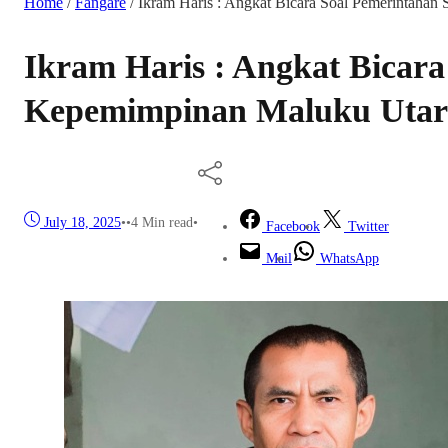
Home
/
Fangare
/
Ikram Haris : Angkat Bicara Soal Pemerintahan
Ikram Haris : Angkat Bicara
Kepemimpinan Maluku Utar
July 18, 2025
•
•
4 Min read
•
Facebook
Twitter
Mail
WhatsApp