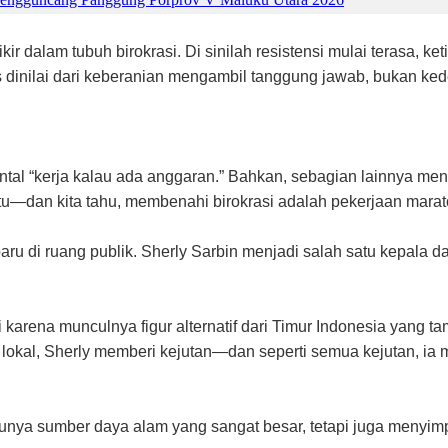
ikir dalam tubuh birokrasi. Di sinilah resistensi mulai terasa, ke
as dinilai dari keberanian mengambil tanggung jawab, bukan ked
al “kerja kalau ada anggaran.” Bahkan, sebagian lainnya me
tu—dan kita tahu, membenahi birokrasi adalah pekerjaan marato
ru di ruang publik. Sherly Sarbin menjadi salah satu kepala 
karena munculnya figur alternatif dari Timur Indonesia yang t
 lokal, Sherly memberi kejutan—dan seperti semua kejutan, ia
punya sumber daya alam yang sangat besar, tetapi juga menyimpa