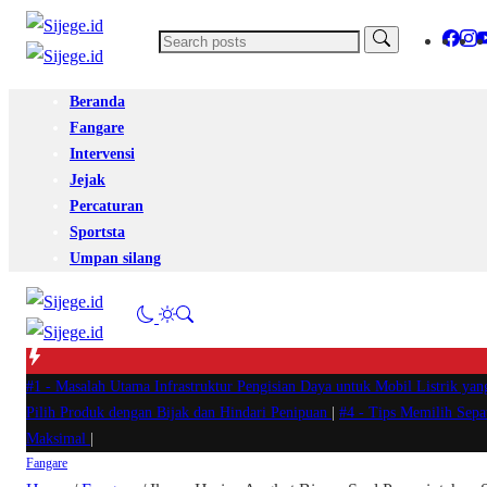
Beranda
Fangare
Intervensi
Jejak
Percaturan
Sportsta
Umpan silang
#1 -
Masalah Utama Infrastruktur Pengisian Daya untuk Mobil Listrik yan
Pilih Produk dengan Bijak dan Hindari Penipuan
|
#4 -
Tips Memilih Sep
Maksimal
|
Fangare