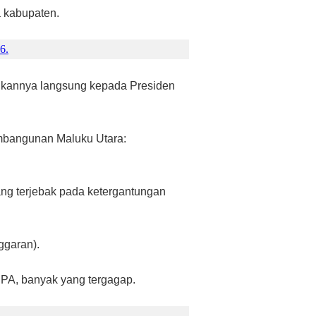
a kabupaten.
6.
aikannya langsung kepada Presiden
embangunan Maluku Utara:
ang terjebak pada ketergantungan
ggaran).
DPA, banyak yang tergagap.