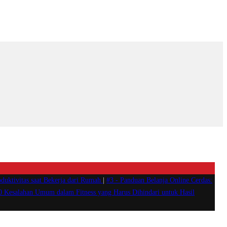
duktivitas saat Bekerja dari Rumah
|
#3 -
Panduan Belanja Online Cerdas:
0 Kesalahan Umum dalam Fitness yang Harus Dihindari untuk Hasil