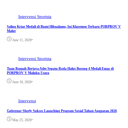
Intervensi
Sportsta
Saling Kejar Medali di Bumi Hibualamo, Ini Klasemen Terbaru PORPROV V
Malut
•
June 11, 2026
Intervensi
Sportsta
Tuan Rumah Berjaya Atlet Sepatu Roda Halut Borong 4 Medali Emas di
PORPROV V Maluku Utara
•
June 10, 2026
Intervensi
Gubernur Sherly Sukses Launching Program Sosial Tahun Anggaran 2026
•
May 25, 2026