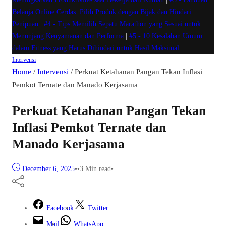
Belanja Online Cerdas: Pilih Produk dengan Bijak dan Hindari
Penipuan
|
#4 -
Tips Memilih Sepatu Marathon yang Sesuai untuk
Menunjang Kenyamanan dan Performa
|
#5 -
10 Kesalahan Umum
dalam Fitness yang Harus Dihindari untuk Hasil Maksimal
|
Intervensi
Home
/
Intervensi
/
Perkuat Ketahanan Pangan Tekan Inflasi
Pemkot Ternate dan Manado Kerjasama
Perkuat Ketahanan Pangan Tekan
Inflasi Pemkot Ternate dan
Manado Kerjasama
December 6, 2025
•
•
3 Min read
•
Facebook
Twitter
Mail
WhatsApp