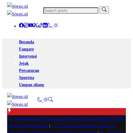
Beranda
Fangare
Intervensi
Jejak
Percaturan
Sportsta
Umpan silang
#1 -
Masalah Utama Infrastruktur Pengisian Daya untuk Mobil Listrik
yang Perlu Diperhatikan
|
#2 -
Tips Cerdas Mengatur Waktu dan
Meningkatkan Produktivitas saat Bekerja dari Rumah
|
#3 -
Panduan