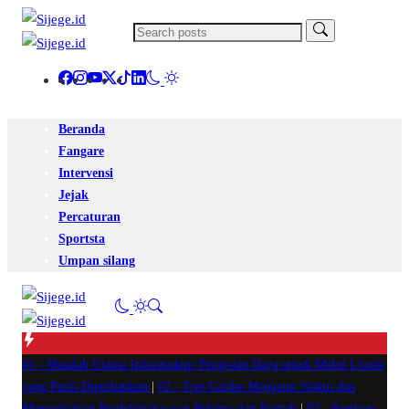
Beranda
Fangare
Intervensi
Jejak
Percaturan
Sportsta
Umpan silang
#1 -
Masalah Utama Infrastruktur Pengisian Daya untuk Mobil Listrik
yang Perlu Diperhatikan
|
#2 -
Tips Cerdas Mengatur Waktu dan
Meningkatkan Produktivitas saat Bekerja dari Rumah
|
#3 -
Panduan