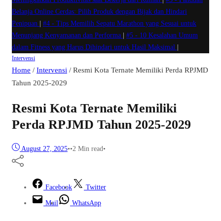
Belanja Online Cerdas: Pilih Produk dengan Bijak dan Hindari
Penipuan
|
#4 -
Tips Memilih Sepatu Marathon yang Sesuai untuk
Menunjang Kenyamanan dan Performa
|
#5 -
10 Kesalahan Umum
dalam Fitness yang Harus Dihindari untuk Hasil Maksimal
|
Intervensi
Home
/
Intervensi
/
Resmi Kota Ternate Memiliki Perda RPJMD
Tahun 2025-2029
Resmi Kota Ternate Memiliki
Perda RPJMD Tahun 2025-2029
August 27, 2025
•
•
2 Min read
•
Facebook
Twitter
Mail
WhatsApp