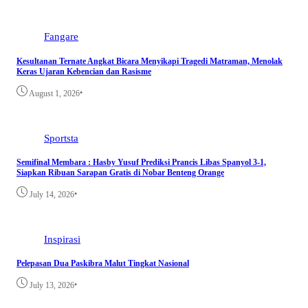
Fangare
Kesultanan Ternate Angkat Bicara Menyikapi Tragedi Matraman, Menolak
Keras Ujaran Kebencian dan Rasisme
•
August 1, 2026
Sportsta
Semifinal Membara : Hasby Yusuf Prediksi Prancis Libas Spanyol 3-1,
Siapkan Ribuan Sarapan Gratis di Nobar Benteng Orange
•
July 14, 2026
Inspirasi
Pelepasan Dua Paskibra Malut Tingkat Nasional
•
July 13, 2026