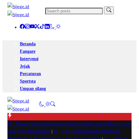
Beranda
Fangare
Intervensi
Jejak
Percaturan
Sportsta
Umpan silang
#1 -
Masalah Utama Infrastruktur Pengisian Daya untuk Mobil Listrik
yang Perlu Diperhatikan
|
#2 -
Tips Cerdas Mengatur Waktu dan
Meningkatkan Produktivitas saat Bekerja dari Rumah
|
#3 -
Panduan