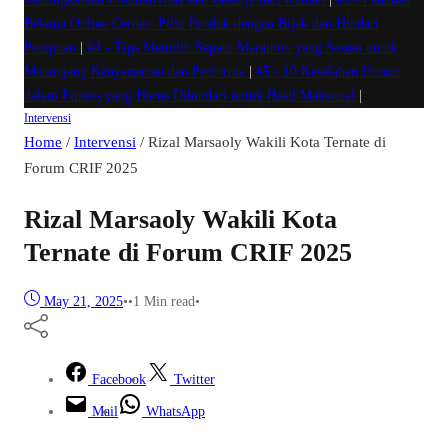
Belanja Online Cerdas: Pilih Produk dengan Bijak dan Hindari
Penipuan
|
#4 -
Tips Memilih Sepatu Marathon yang Sesuai untuk
Menunjang Kenyamanan dan Performa
|
#5 -
10 Kesalahan Umum
dalam Fitness yang Harus Dihindari untuk Hasil Maksimal
|
Intervensi
Home
/
Intervensi
/
Rizal Marsaoly Wakili Kota Ternate di
Forum CRIF 2025
Rizal Marsaoly Wakili Kota
Ternate di Forum CRIF 2025
May 21, 2025
•
•
1 Min read
•
Facebook
Twitter
Mail
WhatsApp