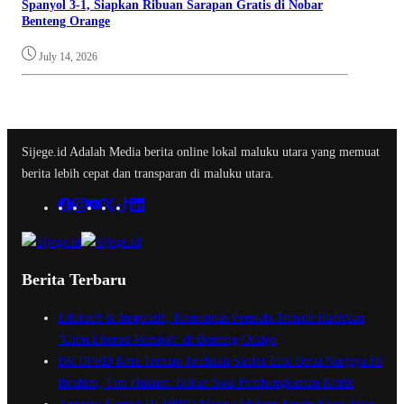
Spanyol 3-1, Siapkan Ribuan Sarapan Gratis di Nobar
Benteng Orange
July 14, 2026
Sijege.id Adalah Media berita online lokal maluku utara yang memuat
berita lebih cepat dan transparan di maluku utara.
Berita Terbaru
Edukatif & Inspiratif, Komunitas Pemuda Ternate Hadirkan
‘Cabu Literasi Rempah’ di Benteng Oranje
BK DPRD Kota Ternate Jatuhkan Sanksi Etik Berat Nurjaya Hi
Ibrahim, Tim Hukum: Bukan Soal Pembungkaman Kritik