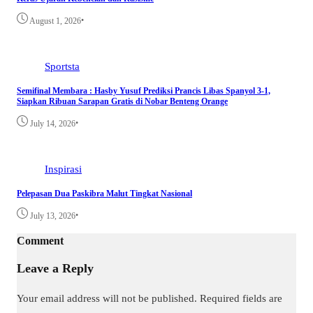
•
August 1, 2026
Sportsta
Semifinal Membara : Hasby Yusuf Prediksi Prancis Libas Spanyol 3-1,
Siapkan Ribuan Sarapan Gratis di Nobar Benteng Orange
•
July 14, 2026
Inspirasi
Pelepasan Dua Paskibra Malut Tingkat Nasional
•
July 13, 2026
Comment
Leave a Reply
Your email address will not be published.
Required fields are