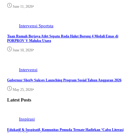
•
June 11, 2026
Intervensi
Sportsta
Tuan Rumah Berjaya Atlet Sepatu Roda Halut Borong 4 Medali Emas di
PORPROV V Maluku Utara
•
June 10, 2026
Intervensi
Gubernur Sherly Sukses Launching Program Sosial Tahun Anggaran 2026
•
May 25, 2026
Latest Posts
Inspirasi
Edukatif & Inspiratif, Komunitas Pemuda Ternate Hadirkan ‘Cabu Literasi