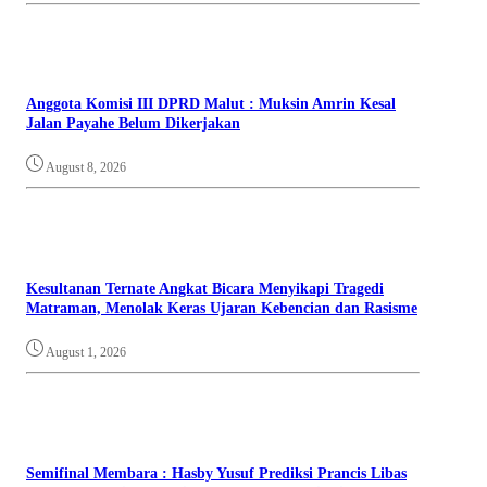
Anggota Komisi III DPRD Malut : Muksin Amrin Kesal
Jalan Payahe Belum Dikerjakan
August 8, 2026
Kesultanan Ternate Angkat Bicara Menyikapi Tragedi
Matraman, Menolak Keras Ujaran Kebencian dan Rasisme
August 1, 2026
Semifinal Membara : Hasby Yusuf Prediksi Prancis Libas