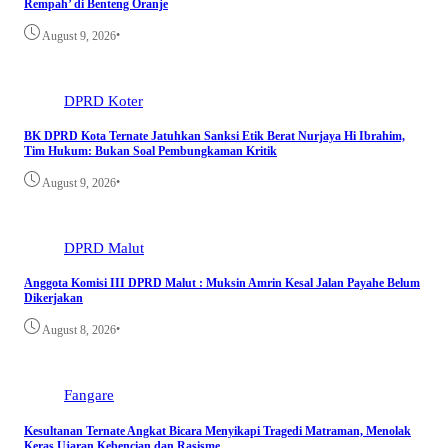
Rempah’ di Benteng Oranje
•
August 9, 2026
DPRD Koter
BK DPRD Kota Ternate Jatuhkan Sanksi Etik Berat Nurjaya Hi Ibrahim,
Tim Hukum: Bukan Soal Pembungkaman Kritik
•
August 9, 2026
DPRD Malut
Anggota Komisi III DPRD Malut : Muksin Amrin Kesal Jalan Payahe Belum
Dikerjakan
•
August 8, 2026
Fangare
Kesultanan Ternate Angkat Bicara Menyikapi Tragedi Matraman, Menolak
Keras Ujaran Kebencian dan Rasisme