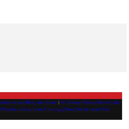
duktivitas saat Bekerja dari Rumah
|
#3 -
Panduan Belanja Online Cerdas:
0 Kesalahan Umum dalam Fitness yang Harus Dihindari untuk Hasil