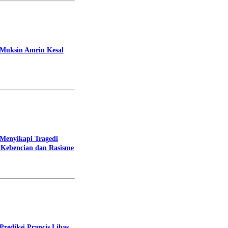
 Muksin Amrin Kesal
 Menyikapi Tragedi
Kebencian dan Rasisme
rediksi Prancis Libas