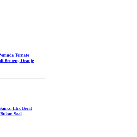
 Pemuda Ternate
di Benteng Oranje
anksi Etik Berat
 Bukan Soal