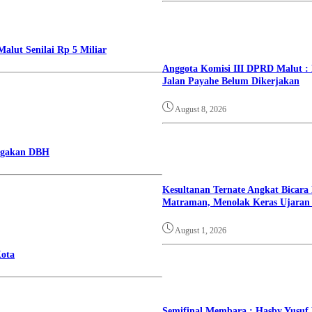
alut Senilai Rp 5 Miliar
Anggota Komisi III DPRD Malut :
Jalan Payahe Belum Dikerjakan
August 8, 2026
nggakan DBH
Kesultanan Ternate Angkat Bicara
Matraman, Menolak Keras Ujaran 
August 1, 2026
ota
Semifinal Membara : Hasby Yusuf P