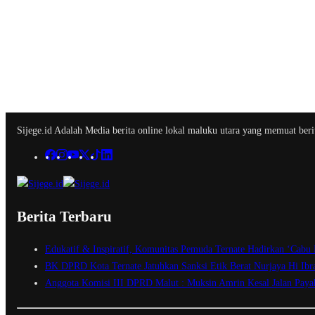
Sijege.id Adalah Media berita online lokal maluku utara yang memuat berit
Berita Terbaru
Edukatif & Inspiratif, Komunitas Pemuda Ternate Hadirkan ‘Cabu 
BK DPRD Kota Ternate Jatuhkan Sanksi Etik Berat Nurjaya Hi I
Anggota Komisi III DPRD Malut : Muksin Amrin Kesal Jalan Paya