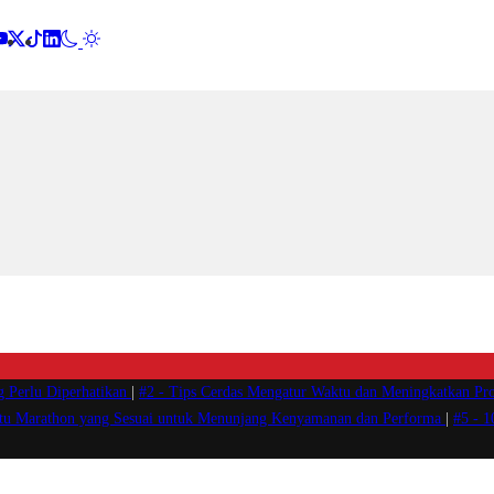
g Perlu Diperhatikan
|
#2 -
Tips Cerdas Mengatur Waktu dan Meningkatkan Pro
atu Marathon yang Sesuai untuk Menunjang Kenyamanan dan Performa
|
#5 -
1