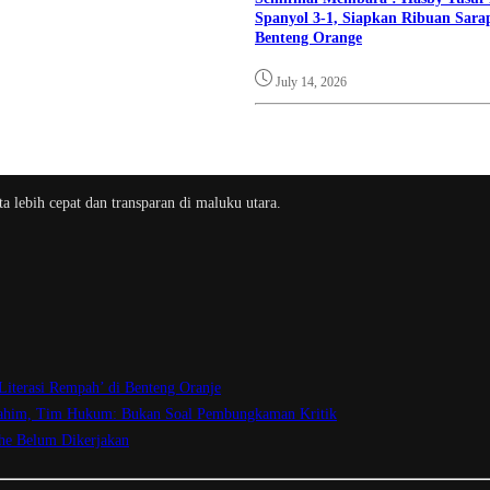
Spanyol 3-1, Siapkan Ribuan Sara
Benteng Orange
July 14, 2026
a lebih cepat dan transparan di maluku utara.
Literasi Rempah’ di Benteng Oranje
brahim, Tim Hukum: Bukan Soal Pembungkaman Kritik
he Belum Dikerjakan