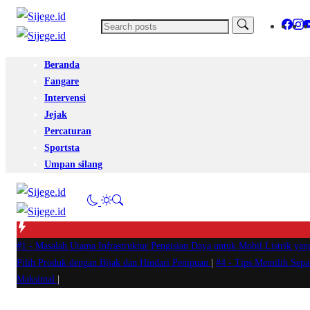
Beranda
Fangare
Intervensi
Jejak
Percaturan
Sportsta
Umpan silang
#1 -
Masalah Utama Infrastruktur Pengisian Daya untuk Mobil Listrik yan
Pilih Produk dengan Bijak dan Hindari Penipuan
|
#4 -
Tips Memilih Sep
Maksimal
|