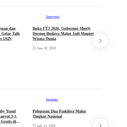
Intervensi
puan dan
Buka FTJ 2026, Gubernur Sherly
 Gelar Talk
Dorong Budaya Malut Jadi Magnet
Int
s IAIN
Wisata Dunia
Saling Ke
June 18, 2026
Hibualamo
PORPROV
June 11, 
Inspirasi
Int
sby Yusuf
Pelepasan Dua Paskibra Malut
Dua Pelaj
anyol 3-1,
Tingkat Nasional
Resmi Lol
Gratis di
Bendera P
July 13, 2026
Pusat Tah