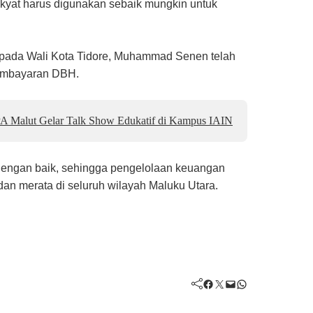
akyat harus digunakan sebaik mungkin untuk
epada Wali Kota Tidore, Muhammad Senen telah
embayaran DBH.
A Malut Gelar Talk Show Edukatif di Kampus IAIN
a dengan baik, sehingga pengelolaan keuangan
an merata di seluruh wilayah Maluku Utara.
Facebook
Twitter
Mail
WhatsApp