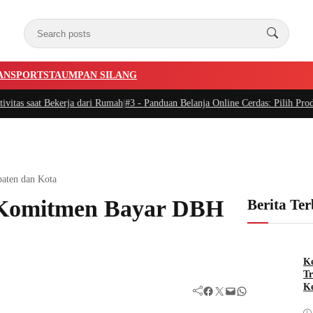
AN
SPORTSTA
UMPAN SILANG
ekerja dari Rumah
|
#3 -
Panduan Belanja Online Cerdas: Pilih Produk dengan B
aten dan Kota
 Komitmen Bayar DBH
Berita Te
Ke
Tr
Ke
Facebook
Twitter
Mail
WhatsApp