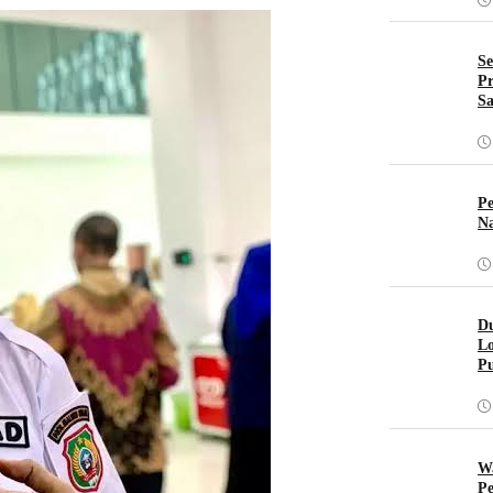
Se
Pr
Sa
Pe
Na
Du
Lo
Pu
W
Pe