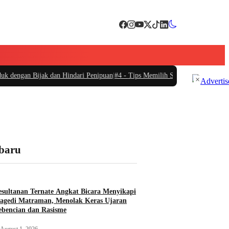
ijak dan Hindari Penipuan
|
#4 -
Tips Memilih Sepatu Marathon yang Sesuai u
×
rbaru
sultanan Ternate Angkat Bicara Menyikapi
agedi Matraman, Menolak Keras Ujaran
bencian dan Rasisme