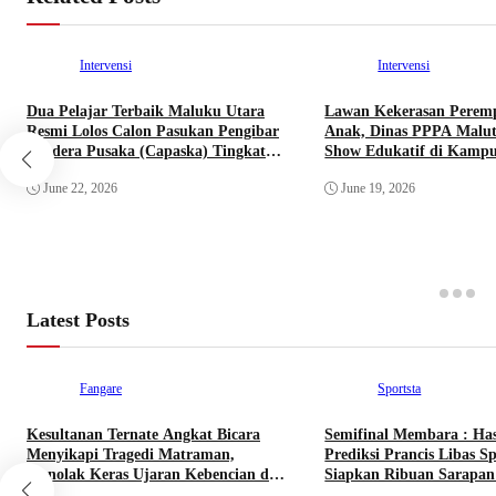
Intervensi
Intervensi
Dua Pelajar Terbaik Maluku Utara
Lawan Kekerasan Perem
Resmi Lolos Calon Pasukan Pengibar
Anak, Dinas PPPA Malut
Bendera Pusaka (Capaska) Tingkat
Show Edukatif di Kampu
Pusat Tahun 2026.
June 22, 2026
June 19, 2026
Latest Posts
Fangare
Sportsta
Kesultanan Ternate Angkat Bicara
Semifinal Membara : Ha
Menyikapi Tragedi Matraman,
Prediksi Prancis Libas Sp
Menolak Keras Ujaran Kebencian dan
Siapkan Ribuan Sarapan 
Rasisme
Nobar Benteng Orange