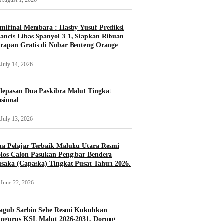
August 1, 2026
mifinal Membara : Hasby Yusuf Prediksi
ancis Libas Spanyol 3-1, Siapkan Ribuan
rapan Gratis di Nobar Benteng Orange
July 14, 2026
lepasan Dua Paskibra Malut Tingkat
sional
July 13, 2026
a Pelajar Terbaik Maluku Utara Resmi
los Calon Pasukan Pengibar Bendera
saka (Capaska) Tingkat Pusat Tahun 2026.
June 22, 2026
agub Sarbin Sehe Resmi Kukuhkan
ngurus KSL Malut 2026-2031, Dorong