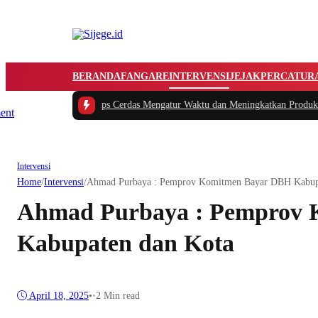
BERANDA
FANGARE
INTERVENSI
JEJAK
PERCATUR
tikan
|
#2 -
Tips Cerdas Mengatur Waktu dan Meningkatkan Produktivitas saat B
Intervensi
Home
/
Intervensi
/
Ahmad Purbaya : Pemprov Komitmen Bayar DBH Kabup
Ahmad Purbaya : Pemprov
Kabupaten dan Kota
April 18, 2025
•
•
2 Min read