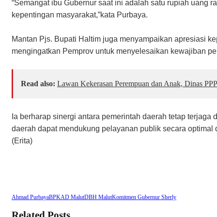
“Semangat ibu Gubernur saat ini adalah satu rupiah uang r
kepentingan masyarakat,”kata Purbaya.
Mantan Pjs. Bupati Haltim juga menyampaikan apresiasi k
mengingatkan Pemprov untuk menyelesaikan kewajiban p
Read also:
Lawan Kekerasan Perempuan dan Anak, Dinas PPP
Ia berharap sinergi antara pemerintah daerah tetap terjag
daerah dapat mendukung pelayanan publik secara optimal d
(Erita)
Ahmad Purbaya
BPKAD Malut
DBH Malut
Komitmen Gubernur Sherly
Related Posts