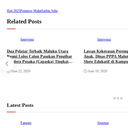
Haji 2025
Pemprov Malut
Sarbin Sehe
Related Posts
Intervensi
Intervensi
Dua Pelajar Terbaik Maluku Utara
Lawan Kekerasan Perem
Resmi Lolos Calon Pasukan Pengibar
Anak, Dinas PPPA Malut
Bendera Pusaka (Capaska) Tingkat
Show Edukatif di Kampu
Pusat Tahun 2026.
June 22, 2026
June 19, 2026
Latest Posts
Fangare
Sportsta