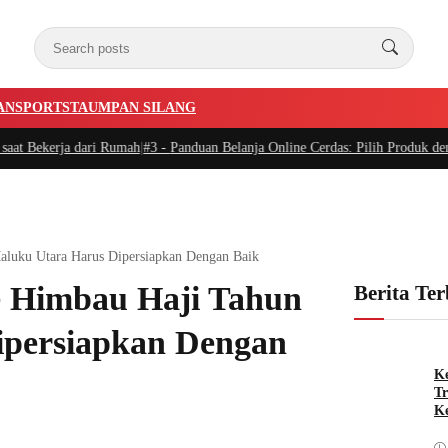
AN
SPORTSTA
UMPAN SILANG
rja dari Rumah
|
#3 -
Panduan Belanja Online Cerdas: Pilih Produk dengan Bija
aluku Utara Harus Dipersiapkan Dengan Baik
e Himbau Haji Tahun
Berita Te
ipersiapkan Dengan
Ke
Tr
Ke