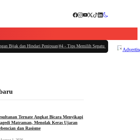
k dan Hindari Penipuan
|
#4 -
Tips Memilih Sepatu Marathon yang Sesuai untu
×
rbaru
sultanan Ternate Angkat Bicara Menyikapi
agedi Matraman, Menolak Keras Ujaran
bencian dan Rasisme