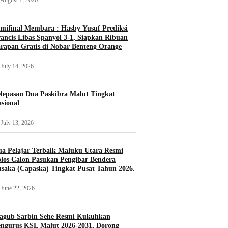
August 1, 2026
mifinal Membara : Hasby Yusuf Prediksi
ancis Libas Spanyol 3-1, Siapkan Ribuan
rapan Gratis di Nobar Benteng Orange
July 14, 2026
lepasan Dua Paskibra Malut Tingkat
sional
July 13, 2026
a Pelajar Terbaik Maluku Utara Resmi
los Calon Pasukan Pengibar Bendera
saka (Capaska) Tingkat Pusat Tahun 2026.
June 22, 2026
agub Sarbin Sehe Resmi Kukuhkan
ngurus KSL Malut 2026-2031, Dorong