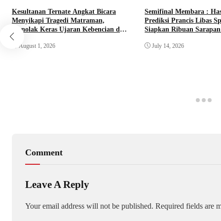
Kesultanan Ternate Angkat Bicara
Semifinal Membara : Ha
Menyikapi Tragedi Matraman,
Prediksi Prancis Libas Sp
Menolak Keras Ujaran Kebencian dan
Siapkan Ribuan Sarapan 
Rasisme
Nobar Benteng Orange
August 1, 2026
July 14, 2026
Comment
Leave A Reply
Your email address will not be published.
Required fields are