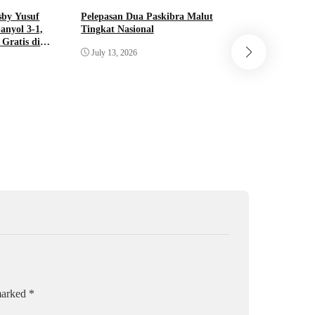
sby Yusuf
Pelepasan Dua Paskibra Malut
Dua Pelaj
anyol 3-1,
Tingkat Nasional
Resmi Lol
Gratis di
Bendera P
July 13, 2026
Pusat Tah
June 22, 
 marked
*