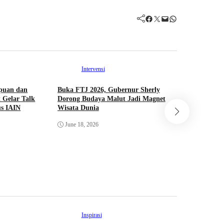
Facebook
Twitter
Mail
WhatsApp
Intervensi
puan dan
Buka FTJ 2026, Gubernur Sherly
 Gelar Talk
Dorong Budaya Malut Jadi Magnet
Int
s IAIN
Wisata Dunia
Saling Ke
June 18, 2026
Hibualamo
PORPROV
June 11, 
Inspirasi
Int