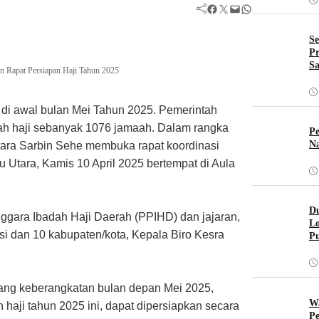
Facebook
Twitter
Mail
WhatsApp
Se
Pr
Sa
n Rapat Persiapan Haji Tahun 2025
 di awal bulan Mei Tahun 2025. Pemerintah
ah haji sebanyak 1076 jamaah. Dalam rangka
Pe
Na
tara Sarbin Sehe membuka rapat koordinasi
 Utara, Kamis 10 April 2025 bertempat di Aula
Du
ggara Ibadah Haji Daerah (PPIHD) dan jajaran,
Lo
i dan 10 kabupaten/kota, Kepala Biro Kesra
Pu
ang keberangkatan bulan depan Mei 2025,
W
haji tahun 2025 ini, dapat dipersiapkan secara
Pe