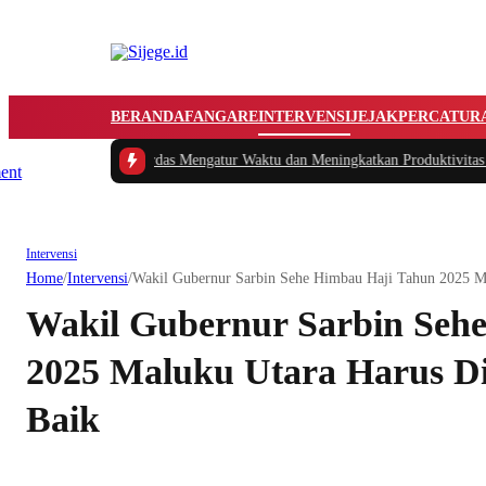
BERANDA
FANGARE
INTERVENSI
JEJAK
PERCATUR
an
|
#2 -
Tips Cerdas Mengatur Waktu dan Meningkatkan Produktivitas saat Beke
Intervensi
Home
/
Intervensi
/
Wakil Gubernur Sarbin Sehe Himbau Haji Tahun 2025 M
Wakil Gubernur Sarbin Seh
2025 Maluku Utara Harus D
Baik