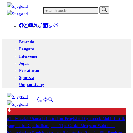
Beranda
Fangare
Intervensi
Jejak
Percaturan
Sportsta
Umpan silang
#1 -
Masalah Utama Infrastruktur Pengisian Daya untuk Mobil Listrik
yang Perlu Diperhatikan
|
#2 -
Tips Cerdas Mengatur Waktu dan
Meningkatkan Produktivitas saat Bekerja dari Rumah
|
#3 -
Panduan