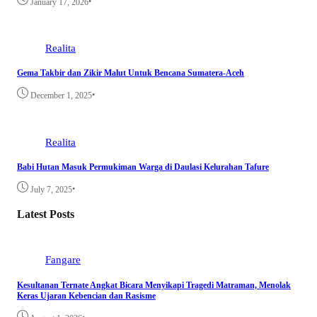
•
January 17, 2026
Realita
Gema Takbir dan Zikir Malut Untuk Bencana Sumatera-Aceh
•
December 1, 2025
Realita
Babi Hutan Masuk Permukiman Warga di Daulasi Kelurahan Tafure
•
July 7, 2025
Latest Posts
Fangare
Kesultanan Ternate Angkat Bicara Menyikapi Tragedi Matraman, Menolak
Keras Ujaran Kebencian dan Rasisme