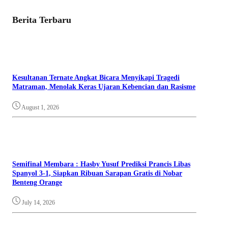
Berita Terbaru
Kesultanan Ternate Angkat Bicara Menyikapi Tragedi
Matraman, Menolak Keras Ujaran Kebencian dan Rasisme
August 1, 2026
Semifinal Membara : Hasby Yusuf Prediksi Prancis Libas
Spanyol 3-1, Siapkan Ribuan Sarapan Gratis di Nobar
Benteng Orange
July 14, 2026