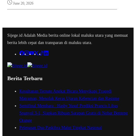
June 20, 2026
Sijege.id Adalah Media berita online lokal maluku utara yang memuat
berita lebih cepat dan transparan di maluku utara.
Berita Terbaru
Kesultanan Ternate Angkat Bicara Menyikapi Tragedi
Matraman, Menolak Keras Ujaran Kebencian dan Rasisme
Semifinal Membara : Hasby Yusuf Prediksi Prancis Libas
Spanyol 3-1, Siapkan Ribuan Sarapan Gratis di Nobar Benteng
Orange
Pelepasan Dua Paskibra Malut Tingkat Nasional