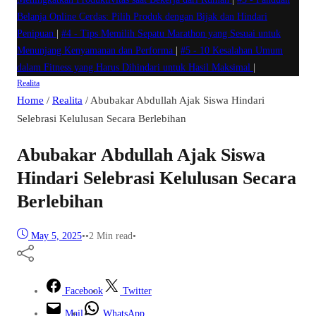
Belanja Online Cerdas: Pilih Produk dengan Bijak dan Hindari
Penipuan
|
#4 -
Tips Memilih Sepatu Marathon yang Sesuai untuk
Menunjang Kenyamanan dan Performa
|
#5 -
10 Kesalahan Umum
dalam Fitness yang Harus Dihindari untuk Hasil Maksimal
|
Realita
Home
/
Realita
/
Abubakar Abdullah Ajak Siswa Hindari
Selebrasi Kelulusan Secara Berlebihan
Abubakar Abdullah Ajak Siswa
Hindari Selebrasi Kelulusan Secara
Berlebihan
May 5, 2025
•
•
2 Min read
•
Facebook
Twitter
Mail
WhatsApp