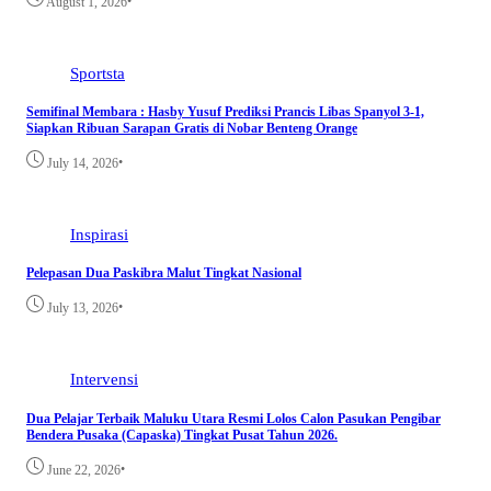
•
August 1, 2026
Sportsta
Semifinal Membara : Hasby Yusuf Prediksi Prancis Libas Spanyol 3-1,
Siapkan Ribuan Sarapan Gratis di Nobar Benteng Orange
•
July 14, 2026
Inspirasi
Pelepasan Dua Paskibra Malut Tingkat Nasional
•
July 13, 2026
Intervensi
Dua Pelajar Terbaik Maluku Utara Resmi Lolos Calon Pasukan Pengibar
Bendera Pusaka (Capaska) Tingkat Pusat Tahun 2026.
•
June 22, 2026