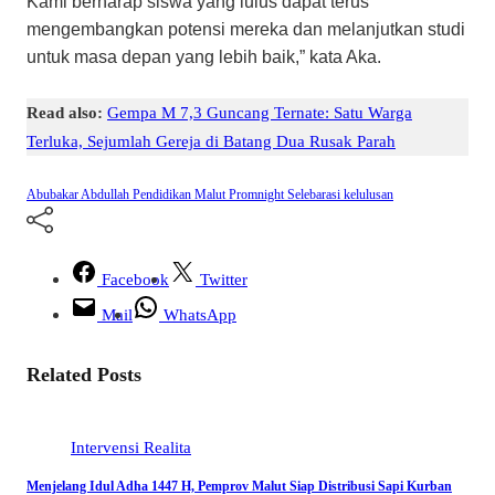
Kami berharap siswa yang lulus dapat terus
mengembangkan potensi mereka dan melanjutkan studi
untuk masa depan yang lebih baik,” kata Aka.
Read also:
Gempa M 7,3 Guncang Ternate: Satu Warga
Terluka, Sejumlah Gereja di Batang Dua Rusak Parah
Abubakar Abdullah
Pendidikan Malut
Promnight
Selebarasi kelulusan
Facebook
Twitter
Mail
WhatsApp
Related Posts
Intervensi
Realita
Menjelang Idul Adha 1447 H, Pemprov Malut Siap Distribusi Sapi Kurban