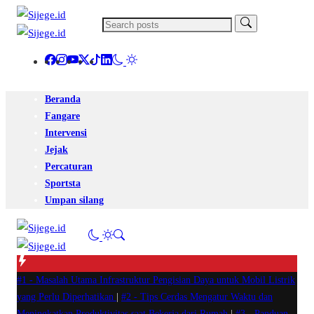
Beranda
Fangare
Intervensi
Jejak
Percaturan
Sportsta
Umpan silang
#1 -
Masalah Utama Infrastruktur Pengisian Daya untuk Mobil Listrik
yang Perlu Diperhatikan
|
#2 -
Tips Cerdas Mengatur Waktu dan
Meningkatkan Produktivitas saat Bekerja dari Rumah
|
#3 -
Panduan