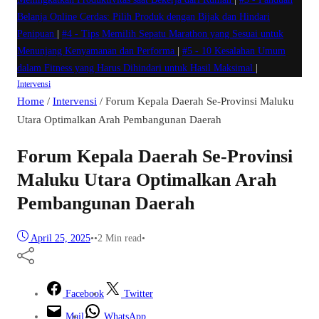
Belanja Online Cerdas: Pilih Produk dengan Bijak dan Hindari
Penipuan
|
#4 -
Tips Memilih Sepatu Marathon yang Sesuai untuk
Menunjang Kenyamanan dan Performa
|
#5 -
10 Kesalahan Umum
dalam Fitness yang Harus Dihindari untuk Hasil Maksimal
|
Intervensi
Home
/
Intervensi
/
Forum Kepala Daerah Se-Provinsi Maluku
Utara Optimalkan Arah Pembangunan Daerah
Forum Kepala Daerah Se-Provinsi
Maluku Utara Optimalkan Arah
Pembangunan Daerah
April 25, 2025
•
•
2 Min read
•
Facebook
Twitter
Mail
WhatsApp