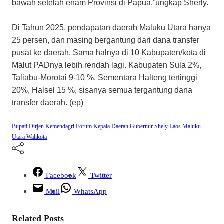
bawah setelah enam Provinsi di Papua,”ungkap Sherly.
Di Tahun 2025, pendapatan daerah Maluku Utara hanya
25 persen, dan masing bergantung dari dana transfer
pusat ke daerah. Sama halnya di 10 Kabupaten/kota di
Malut PADnya lebih rendah lagi. Kabupaten Sula 2%,
Taliabu-Morotai 9-10 %. Sementara Halteng tertinggi
20%, Halsel 15 %, sisanya semua tergantung dana
transfer daerah. (ep)
Bupati
Dirjen Kemendagri
Forum Kepala Daerah
Gubernur Shely Laos
Maluku
Utara
Walikota
Facebook
Twitter
Mail
WhatsApp
Related Posts