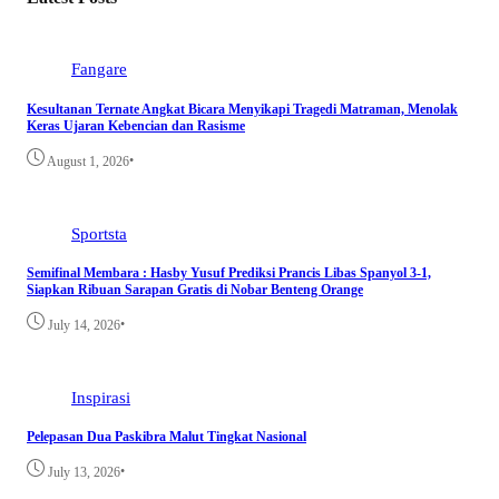
Fangare
Kesultanan Ternate Angkat Bicara Menyikapi Tragedi Matraman, Menolak
Keras Ujaran Kebencian dan Rasisme
•
August 1, 2026
Sportsta
Semifinal Membara : Hasby Yusuf Prediksi Prancis Libas Spanyol 3-1,
Siapkan Ribuan Sarapan Gratis di Nobar Benteng Orange
•
July 14, 2026
Inspirasi
Pelepasan Dua Paskibra Malut Tingkat Nasional
•
July 13, 2026