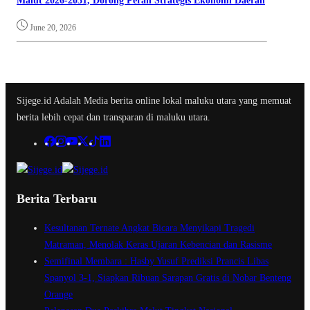
Malut 2026-2031, Dorong Peran Strategis Ekonomi Daerah
June 20, 2026
Sijege.id Adalah Media berita online lokal maluku utara yang memuat
berita lebih cepat dan transparan di maluku utara.
Berita Terbaru
Kesultanan Ternate Angkat Bicara Menyikapi Tragedi
Matraman, Menolak Keras Ujaran Kebencian dan Rasisme
Semifinal Membara : Hasby Yusuf Prediksi Prancis Libas
Spanyol 3-1, Siapkan Ribuan Sarapan Gratis di Nobar Benteng
Orange