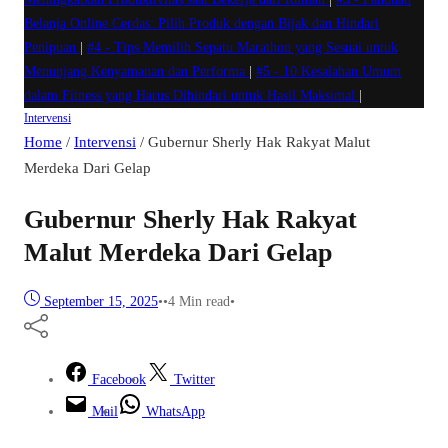
Belanja Online Cerdas: Pilih Produk dengan Bijak dan Hindari
Penipuan
|
#4 -
Tips Memilih Sepatu Marathon yang Sesuai untuk
Menunjang Kenyamanan dan Performa
|
#5 -
10 Kesalahan Umum
dalam Fitness yang Harus Dihindari untuk Hasil Maksimal
|
Intervensi
Home
/
Intervensi
/
Gubernur Sherly Hak Rakyat Malut
Merdeka Dari Gelap
Gubernur Sherly Hak Rakyat
Malut Merdeka Dari Gelap
September 15, 2025
•
•
4 Min read
•
Facebook
Twitter
Mail
WhatsApp