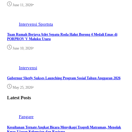
•
June 11, 2026
Intervensi
Sportsta
Tuan Rumah Berjaya Atlet Sepatu Roda Halut Borong 4 Medali Emas di
PORPROV V Maluku Utara
•
June 10, 2026
Intervensi
Gubernur Sherly Sukses Launching Program Sosial Tahun Anggaran 2026
•
May 25, 2026
Latest Posts
Fangare
Kesultanan Ternate Angkat Bicara Menyikapi Tragedi Matraman, Menolak
Keras Ujaran Kebencian dan Rasisme