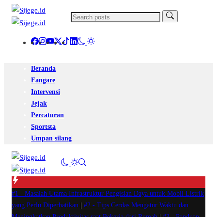
Beranda
Fangare
Intervensi
Jejak
Percaturan
Sportsta
Umpan silang
#1 -
Masalah Utama Infrastruktur Pengisian Daya untuk Mobil Listrik
yang Perlu Diperhatikan
|
#2 -
Tips Cerdas Mengatur Waktu dan
Meningkatkan Produktivitas saat Bekerja dari Rumah
|
#3 -
Panduan