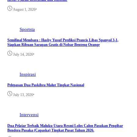
•
August 1, 2026
Sportsta
Semifinal Membara : Hasby Yusuf Prediksi Prancis Libas Spanyol 3-1,
Siapkan Ribuan Sarapan Gratis di Nobar Benteng Orange
•
July 14, 2026
Inspirasi
Pelepasan Dua Paskibra Malut Tingkat Nasional
•
July 13, 2026
Intervensi
Dua Pelajar Terbaik Maluku Utara Resmi Lolos Calon Pasukan Pengibar
Bendera Pusaka (Capaska) Tingkat Pusat Tahun 2026.