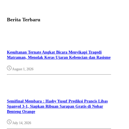
Berita Terbaru
Kesultanan Ternate Angkat Bicara Menyikapi Tragedi
Matraman, Menolak Keras Ujaran Kebencian dan Rasisme
August 1, 2026
Semifinal Membara : Hasby Yusuf Prediksi Prancis Libas
Spanyol 3-1, Siapkan Ribuan Sarapan Gratis di Nobar
Benteng Orange
July 14, 2026