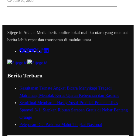
June 20, 2026
Sijege.id Adalah Media berita online lokal maluku utara yang memuat
berita lebih cepat dan transparan di maluku utara.
Berita Terbaru
Kesultanan Ternate Angkat Bicara Menyikapi Tragedi
Matraman, Menolak Keras Ujaran Kebencian dan Rasisme
Semifinal Membara : Hasby Yusuf Prediksi Prancis Libas
Spanyol 3-1, Siapkan Ribuan Sarapan Gratis di Nobar Benteng
Orange
Pelepasan Dua Paskibra Malut Tingkat Nasional