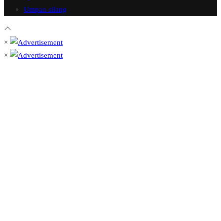
Umpan silang
×
×