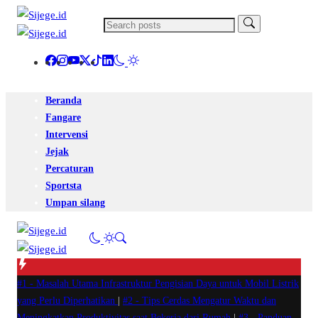
Beranda
Fangare
Intervensi
Jejak
Percaturan
Sportsta
Umpan silang
#1 -
Masalah Utama Infrastruktur Pengisian Daya untuk Mobil Listrik
yang Perlu Diperhatikan
|
#2 -
Tips Cerdas Mengatur Waktu dan
Meningkatkan Produktivitas saat Bekerja dari Rumah
|
#3 -
Panduan