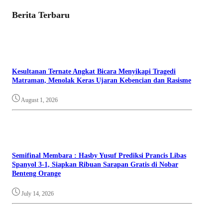
Berita Terbaru
Kesultanan Ternate Angkat Bicara Menyikapi Tragedi
Matraman, Menolak Keras Ujaran Kebencian dan Rasisme
August 1, 2026
Semifinal Membara : Hasby Yusuf Prediksi Prancis Libas
Spanyol 3-1, Siapkan Ribuan Sarapan Gratis di Nobar
Benteng Orange
July 14, 2026