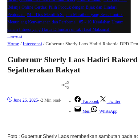
Belanja Online Cerdas: Pilih Produk dengan Bijak dan Hindari
Penipuan
|
#4 -
Tips Memilih Sepatu Marathon yang Sesuai untuk
Menunjang Kenyamanan dan Performa
|
#5 -
10 Kesalahan Umum
dalam Fitness yang Harus Dihindari untuk Hasil Maksimal
|
Intervensi
Home
/
Intervensi
/
Gubernur Sherly Laos Hadiri Rakerda DPD Demo
Gubernur Sherly Laos Hadiri Rakerd
Sejahterakan Rakyat
June 26, 2025
•
•
2 Min read
•
Facebook
Twitter
Mail
WhatsApp
Foto : Gubernur Sherly Laos memberikan sambutan pada ac