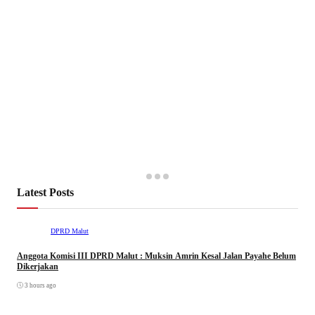
Latest Posts
DPRD Malut
Anggota Komisi III DPRD Malut : Muksin Amrin Kesal Jalan Payahe Belum
Dikerjakan
3 hours ago