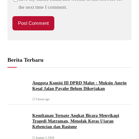
the next time I comment.
Berita Terbaru
Anggota Komisi III DPRD Malut : Muksin Amrin
Kesal Jalan Payahe Belum Dikerjakan
3 hours ago
Kesultanan Ternate Angkat Bicara Menyikapi
Tragedi Matraman, Menolak Keras Ujaran
Kebencian dan Rasisme
August 1, 2026