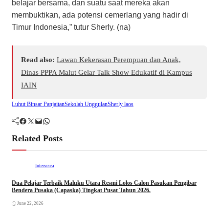
belajar bersama, dan suatu saat mereka akan
membuktikan, ada potensi cemerlang yang hadir di
Timur Indonesia,” tutur Sherly. (na)
Read also:
Lawan Kekerasan Perempuan dan Anak,
Dinas PPPA Malut Gelar Talk Show Edukatif di Kampus
IAIN
Luhut Binsar Panjaitan
Sekolah Unggulan
Sherly laos
Facebook
Twitter
Mail
WhatsApp
Related Posts
Intervensi
Dua Pelajar Terbaik Maluku Utara Resmi Lolos Calon Pasukan Pengibar
Bendera Pusaka (Capaska) Tingkat Pusat Tahun 2026.
June 22, 2026