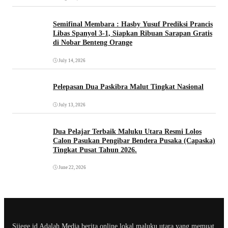
Semifinal Membara : Hasby Yusuf Prediksi Prancis
Libas Spanyol 3-1, Siapkan Ribuan Sarapan Gratis
di Nobar Benteng Orange
July 14, 2026
Pelepasan Dua Paskibra Malut Tingkat Nasional
July 13, 2026
Dua Pelajar Terbaik Maluku Utara Resmi Lolos
Calon Pasukan Pengibar Bendera Pusaka (Capaska)
Tingkat Pusat Tahun 2026.
June 22, 2026
Sijege.id Adalah Media berita online lokal maluku utara yang memuat