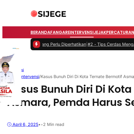
BERANDA
FANGARE
INTERVENSI
JEJAK
PERCATURA
istrik yang Perlu Diperhatikan
|
#2 -
Tips Cerdas Mengatur Waktu dan
Intervensi
Home
/
Intervensi
/
Kasus Bunuh Diri Di Kota Ternate Bermotif Asm
Kasus Bunuh Diri Di Kota
Asmara, Pemda Harus Se
April 6, 2025
•
•
2 Min read