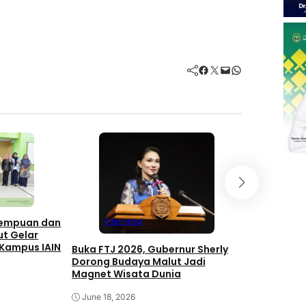
Facebook
Twitter
Mail
WhatsApp
Inter
Saling Kej
rempuan dan
Intervensi
Hibualamo,
ut Gelar
PORPROV V
 Kampus IAIN
Buka FTJ 2026, Gubernur Sherly
Dorong Budaya Malut Jadi
June 11, 2
Magnet Wisata Dunia
June 18, 2026