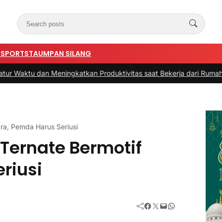
N
SPORTSTA
UMPAN SILANG
 Meningkatkan Produktivitas saat Bekerja dari Rumah
|
#3 -
Panduan
ara, Pemda Harus Seriusi
 Ternate Bermotif
riusi
Facebook
Twitter
Mail
WhatsApp