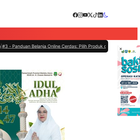
 Belanja Online Cerdas: Pilih Produk dengan Bijak dan Hindari Peni
×