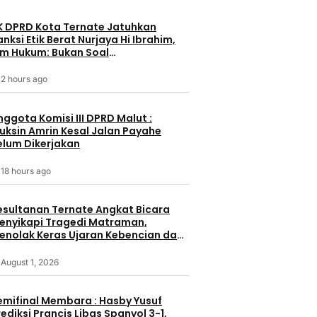
K DPRD Kota Ternate Jatuhkan
anksi Etik Berat Nurjaya Hi Ibrahim,
im Hukum: Bukan Soal
embungkaman Kritik
2 hours ago
nggota Komisi III DPRD Malut :
uksin Amrin Kesal Jalan Payahe
elum Dikerjakan
18 hours ago
esultanan Ternate Angkat Bicara
enyikapi Tragedi Matraman,
enolak Keras Ujaran Kebencian dan
asisme
August 1, 2026
emifinal Membara : Hasby Yusuf
rediksi Prancis Libas Spanyol 3-1,