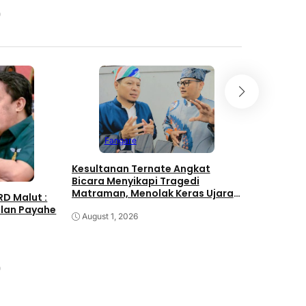
Sport
Fangare
Semifinal 
Prediksi P
Kesultanan Ternate Angkat
1, Siapkan
Bicara Menyikapi Tragedi
di Nobar 
Matraman, Menolak Keras Ujaran
July 14, 20
RD Malut :
Kebencian dan Rasisme
alan Payahe
August 1, 2026