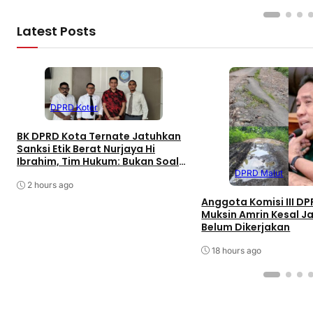
Latest Posts
DPRD Koter
BK DPRD Kota Ternate Jatuhkan
Sanksi Etik Berat Nurjaya Hi
Ibrahim, Tim Hukum: Bukan Soal
Pembungkaman Kritik
DPRD Malut
2 hours ago
Anggota Komisi III DP
Muksin Amrin Kesal J
Belum Dikerjakan
18 hours ago