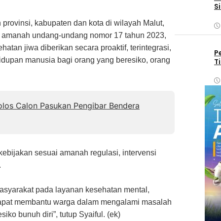
S
N
rovinsi, kabupaten dan kota di wilayah Malut,
a amanah undang-undang nomor 17 tahun 2023,
tan jiwa diberikan secara proaktif, terintegrasi,
P
dupan manusia bagi orang yang beresiko, orang
T
Lolos Calon Pasukan Pengibar Bendera
bijakan sesuai amanah regulasi, intervensi
.
masyarakat pada layanan kesehatan mental,
 dapat membantu warga dalam mengalami masalah
o bunuh diri”, tutup Syaiful. (ek)