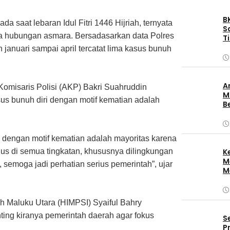
B
da saat lebaran Idul Fitri 1446 Hijriah, ternyata
S
na hubungan asmara. Bersadasarkan data Polres
T
P
januari sampai april tercatat lima kasus bunuh
A
omisaris Polisi (AKP) Bakri Suahruddin
M
asus bunuh diri dengan motif kematian adalah
B
adi dengan motif kematian adalah mayoritas karena
ius di semua tingkatan, khususnya dilingkungan
K
M
semoga jadi perhatian serius pemerintah”, ujar
M
R
h Maluku Utara (HIMPSI) Syaiful Bahry
nting kiranya pemerintah daerah agar fokus
S
P