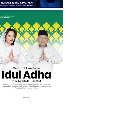
Intervensi
Sportsta
vensi
Sportsta
Tuan Rumah Berjaya Atlet Sepatu
ar Medali di Bumi
Roda Halut Borong 4 Medali Emas
 Ini Klasemen Terbaru
di PORPROV V Maluku Utara
 Malut
June 10, 2026
026