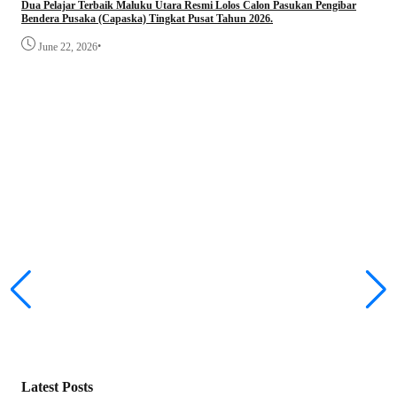
Dua Pelajar Terbaik Maluku Utara Resmi Lolos Calon Pasukan Pengibar
Bendera Pusaka (Capaska) Tingkat Pusat Tahun 2026.
•
June 22, 2026
Lawa
Sho
Latest Posts