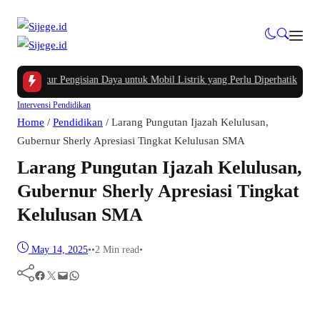
frastruktur Pengisian Daya untuk Mobil Listrik yang Perlu Diperhatikan
|
#2 -
Intervensi
Pendidikan
Home
/
Pendidikan
/
Larang Pungutan Ijazah Kelulusan,
Gubernur Sherly Apresiasi Tingkat Kelulusan SMA
Larang Pungutan Ijazah Kelulusan,
Gubernur Sherly Apresiasi Tingkat
Kelulusan SMA
May 14, 2025
•
•
2 Min read
•
Facebook
Twitter
Mail
WhatsApp