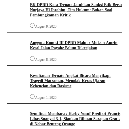
BK DPRD Kota Ternate Jatuhkan Sanksi Etik Berat
Nurjaya Hi Ibrahim, Tim Hukum: Bukan Soal
Pembungkaman Kritik
August 9, 2026
Anggota Komisi III DPRD Malut : Muksin Amrin
Kesal Jalan Payahe Belum Dikerjakan
August 8, 2026
Kesultanan Ternate Angkat Bicara Menyikapi
Tragedi Matraman, Menolak Keras Ujaran
Kebencian dan Rasisme
August 1, 2026
Semifinal Membara : Hasby Yusuf Prediksi Prancis
Libas Spanyol 3-1, Siapkan Ribuan Sarapan Gratis
di Nobar Benteng Orange