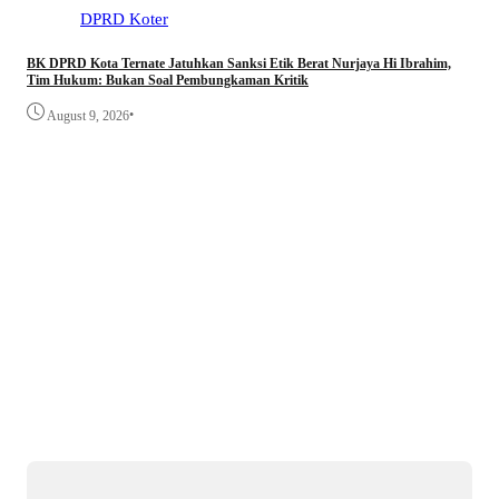
DPRD Koter
BK DPRD Kota Ternate Jatuhkan Sanksi Etik Berat Nurjaya Hi Ibrahim,
Angg
Tim Hukum: Bukan Soal Pembungkaman Kritik
Dike
•
August 9, 2026
A