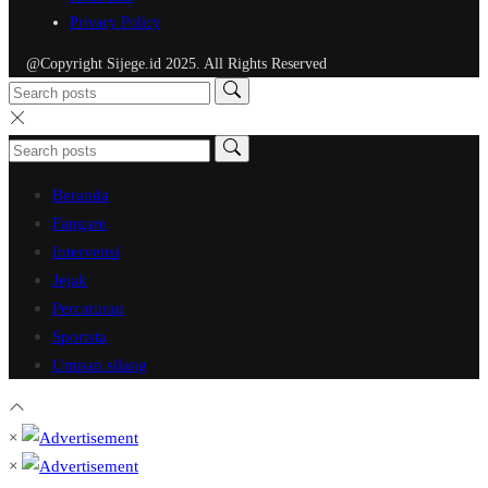
Privacy Policy
@Copyright Sijege.id 2025. All Rights Reserved
Beranda
Fangare
Intervensi
Jejak
Percaturan
Sportsta
Umpan silang
×
×