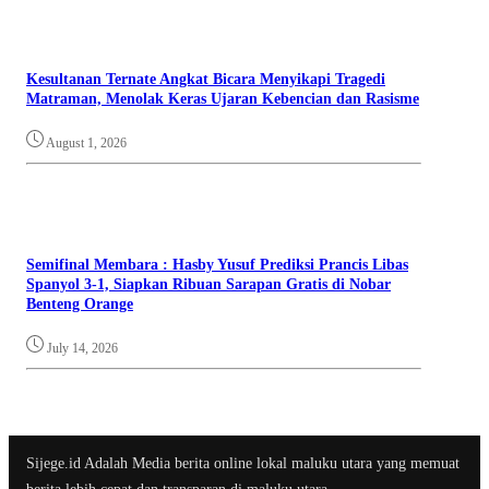
Kesultanan Ternate Angkat Bicara Menyikapi Tragedi
Matraman, Menolak Keras Ujaran Kebencian dan Rasisme
August 1, 2026
Semifinal Membara : Hasby Yusuf Prediksi Prancis Libas
Spanyol 3-1, Siapkan Ribuan Sarapan Gratis di Nobar
Benteng Orange
July 14, 2026
Sijege.id Adalah Media berita online lokal maluku utara yang memuat