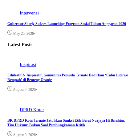
Intervensi
Gubernur Sherly Sukses Launching Program Sosial Tahun Anggaran 2026
•
May 25, 2026
Latest Posts
Inspirasi
Edukatif & Inspiratif, Komunitas Pemuda Ternate Hadirkan ‘Cabu Literasi
Rempah’ di Benteng Oranje
•
August 9, 2026
DPRD Koter
BK DPRD Kota Ternate Jatuhkan Sanksi Etik Berat Nurjaya Hi Ibrahim,
Tim Hukum: Bukan Soal Pembungkaman Kritik
•
August 9, 2026