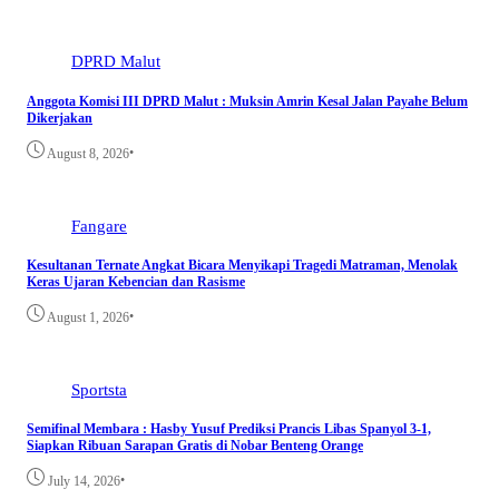
DPRD Malut
Anggota Komisi III DPRD Malut : Muksin Amrin Kesal Jalan Payahe Belum
Dikerjakan
•
August 8, 2026
Fangare
Kesultanan Ternate Angkat Bicara Menyikapi Tragedi Matraman, Menolak
Keras Ujaran Kebencian dan Rasisme
•
August 1, 2026
Sportsta
Semifinal Membara : Hasby Yusuf Prediksi Prancis Libas Spanyol 3-1,
Siapkan Ribuan Sarapan Gratis di Nobar Benteng Orange
•
July 14, 2026