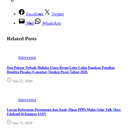
Facebook
Twitter
Mail
WhatsApp
Related Posts
Intervensi
Dua Pelajar Terbaik Maluku Utara Resmi Lolos Calon Pasukan Pengibar
Bendera Pusaka (Capaska) Tingkat Pusat Tahun 2026.
•
June 22, 2026
Intervensi
Lawan Kekerasan Perempuan dan Anak, Dinas PPPA Malut Gelar Talk Show
Edukatif di Kampus IAIN
•
June 19, 2026