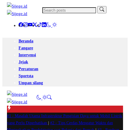
Beranda
Fangare
Intervensi
Jejak
Percaturan
Sportsta
Umpan silang
#1 -
Masalah Utama Infrastruktur Pengisian Daya untuk Mobil Listrik
yang Perlu Diperhatikan
|
#2 -
Tips Cerdas Mengatur Waktu dan
Meningkatkan Produktivitas saat Bekerja dari Rumah
|
#3 -
Panduan