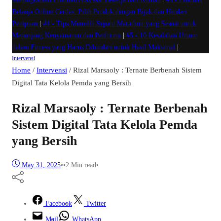
Belanja Online Cerdas: Pilih Produk dengan Bijak dan Hindari
Penipuan
|
#4 -
Tips Memilih Sepatu Marathon yang Sesuai untuk
Menunjang Kenyamanan dan Performa
|
#5 -
10 Kesalahan Umum
dalam Fitness yang Harus Dihindari untuk Hasil Maksimal
|
Intervensi
Home
/
Intervensi
/
Rizal Marsaoly : Ternate Berbenah Sistem
Digital Tata Kelola Pemda yang Bersih
Rizal Marsaoly : Ternate Berbenah
Sistem Digital Tata Kelola Pemda
yang Bersih
May 31, 2025
•
•
2 Min read
•
Facebook
Twitter
Mail
WhatsApp