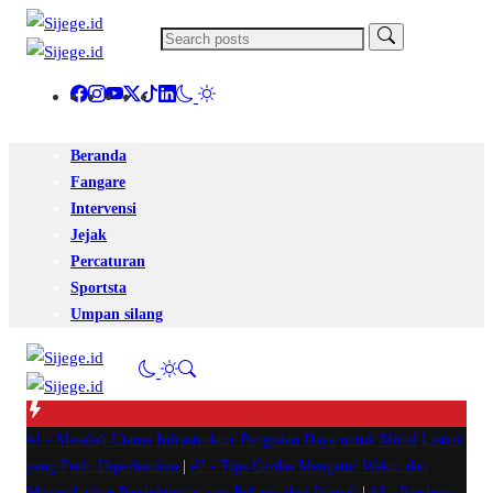
Beranda
Fangare
Intervensi
Jejak
Percaturan
Sportsta
Umpan silang
#1 -
Masalah Utama Infrastruktur Pengisian Daya untuk Mobil Listrik
yang Perlu Diperhatikan
|
#2 -
Tips Cerdas Mengatur Waktu dan
Meningkatkan Produktivitas saat Bekerja dari Rumah
|
#3 -
Panduan