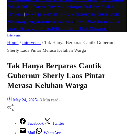
Belanja Online Cerdas: Pilih Produk dengan Bijak dan Hindari
Penipuan
|
#4 -
Tips Memilih Sepatu Marathon yang Sesuai untuk
Menunjang Kenyamanan dan Performa
|
#5 -
10 Kesalahan Umum
dalam Fitness yang Harus Dihindari untuk Hasil Maksimal
|
Intervensi
Home
/
Intervensi
/
Tak Hanya Berparas Cantik Gubernur
Sherly Laos Pintar Merasa Keluhan Warga
Tak Hanya Berparas Cantik
Gubernur Sherly Laos Pintar
Merasa Keluhan Warga
May 24, 2025
•
•
3 Min read
•
Facebook
Twitter
Mail
WhatsApp