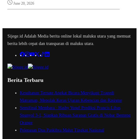
June 20, 2026
Sijege.id Adalah Media berita online lokal maluku utara yang memuat
berita lebih cepat dan transparan di maluku utara.
Berita Terbaru
Kesultanan Ternate Angkat Bicara Menyikapi Tragedi
Matraman, Menolak Keras Ujaran Kebencian dan Rasisme
Semifinal Membara : Hasby Yusuf Prediksi Prancis Libas
Spanyol 3-1, Siapkan Ribuan Sarapan Gratis di Nobar Benteng
Orange
Pelepasan Dua Paskibra Malut Tingkat Nasional