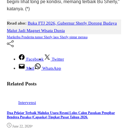
begini lihat tong pe kondisi, memang terbaik Bu Sherly,”
katanya. (*)
Read also:
Buka FTJ 2026, Gubernur Sherly Dorong Budaya
Malut Jadi Magnet Wisata Dunia
Marikribu
Penderita tumor
Sherly laos
Sherly pintar merasa
Facebook
Twitter
Mail
WhatsApp
Related Posts
Intervensi
Dua Pelajar Terbaik Maluku Utara Resmi Lolos Calon Pasukan Pengibar
Bendera Pusaka (Capaska) Tingkat Pusat Tahun 2026.
•
June 22, 2026