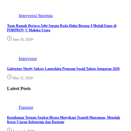
Intervensi
Sportsta
Tuan Rumah Berjaya Atlet Sepatu Roda Halut Borong 4 Medali Emas di
PORPROV V Maluku Utara
•
June 10, 2026
Intervensi
Gubernur Sherly Sukses Launching Program Sosial Tahun Anggaran 2026
•
May 25, 2026
Latest Posts
Fangare
Kesultanan Ternate Angkat Bicara Menyikapi Tragedi Matraman, Menolak
Keras Ujaran Kebencian dan Rasisme
•