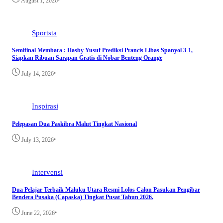
August 1, 2026
Sportsta
Semifinal Membara : Hasby Yusuf Prediksi Prancis Libas Spanyol 3-1,
Siapkan Ribuan Sarapan Gratis di Nobar Benteng Orange
•
July 14, 2026
Inspirasi
Pelepasan Dua Paskibra Malut Tingkat Nasional
•
July 13, 2026
Intervensi
Dua Pelajar Terbaik Maluku Utara Resmi Lolos Calon Pasukan Pengibar
Bendera Pusaka (Capaska) Tingkat Pusat Tahun 2026.
•
June 22, 2026