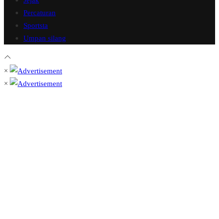
Percaturan
Sportsta
Umpan silang
×
×