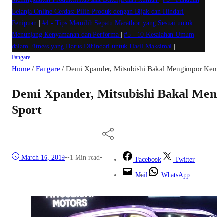
Belanja Online Cerdas: Pilih Produk dengan Bijak dan Hindari
Penipuan
|
#4 -
Tips Memilih Sepatu Marathon yang Sesuai untuk
Menunjang Kenyamanan dan Performa
|
#5 -
10 Kesalahan Umum
dalam Fitness yang Harus Dihindari untuk Hasil Maksimal
|
Fangare
Home
/
Fangare
/
Demi Xpander, Mitsubishi Bakal Mengimpor Kemb
Demi Xpander, Mitsubishi Bakal Me
Sport
March 16, 2019
•
•
1 Min read
•
Facebook
Twitter
Mail
WhatsApp