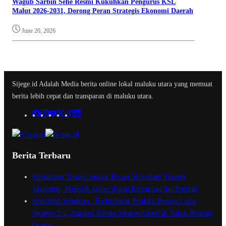
Wagub Sarbin Sehe Resmi Kukuhkan Pengurus KSL
Malut 2026-2031, Dorong Peran Strategis Ekonomi Daerah
June 20, 2026
Sijege.id Adalah Media berita online lokal maluku utara yang memuat
berita lebih cepat dan transparan di maluku utara.
Berita Terbaru
Kesultanan Ternate Angkat Bicara Menyikapi Tragedi
Matraman, Menolak Keras Ujaran Kebencian dan Rasisme
Semifinal Membara : Hasby Yusuf Prediksi Prancis Libas
Spanyol 3-1, Siapkan Ribuan Sarapan Gratis di Nobar Benteng
Orange