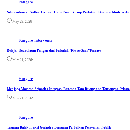
Fangare
Silaturahmi ke Sultan Ternate: Cara Rusdi Yusup Padukan Ekonomi Modern da
•
May 29, 2026
Fangare
Intervensi
Belajar Kedaulatan Pangan dari Falsafah ‘Kie se Gam’ Ternate
•
May 21, 2026
Fangare
Menjaga Marwah Sejarah : Integrasi Rencana Tata Ruang dan Tantangan Pelesta
•
May 21, 2026
Fangare
Tasman Balak Fraksi Gerindra Bersuara Perbaikan Pelayanan Publik