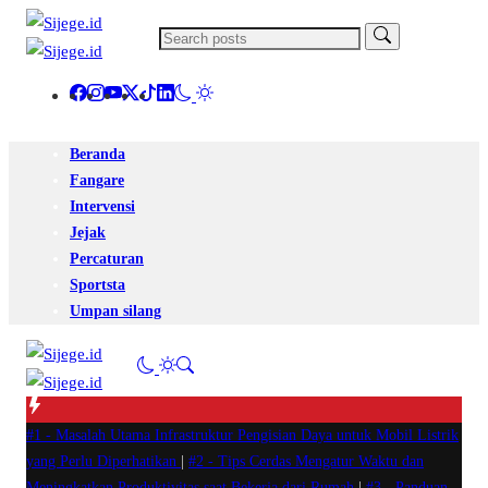
Beranda
Fangare
Intervensi
Jejak
Percaturan
Sportsta
Umpan silang
#1 -
Masalah Utama Infrastruktur Pengisian Daya untuk Mobil Listrik
yang Perlu Diperhatikan
|
#2 -
Tips Cerdas Mengatur Waktu dan
Meningkatkan Produktivitas saat Bekerja dari Rumah
|
#3 -
Panduan