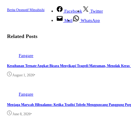
Berita Otomotif
Mitsubishi
Facebook
Twitter
Mail
WhatsApp
Related Posts
Fangare
Kesultanan Ternate Angkat Bicara Menyikapi Tragedi Matraman, Menolak Keras
•
August 1, 2026
Fangare
Menjaga Marwah Hibualamo: Ketika Tradisi Tobelo Mengguncang Panggung Por
•
June 8, 2026