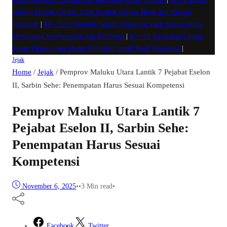
Belanja Online Cerdas: Pilih Produk dengan Bijak dan Hindari
Penipuan
|
#4 -
Tips Memilih Sepatu Marathon yang Sesuai untuk
Menunjang Kenyamanan dan Performa
|
#5 -
10 Kesalahan Umum
dalam Fitness yang Harus Dihindari untuk Hasil Maksimal
|
Jejak
Home
/
Jejak
/
Pemprov Maluku Utara Lantik 7 Pejabat Eselon
II, Sarbin Sehe: Penempatan Harus Sesuai Kompetensi
Pemprov Maluku Utara Lantik 7
Pejabat Eselon II, Sarbin Sehe:
Penempatan Harus Sesuai
Kompetensi
November 6, 2025
•
•
3 Min read
•
Facebook
Twitter