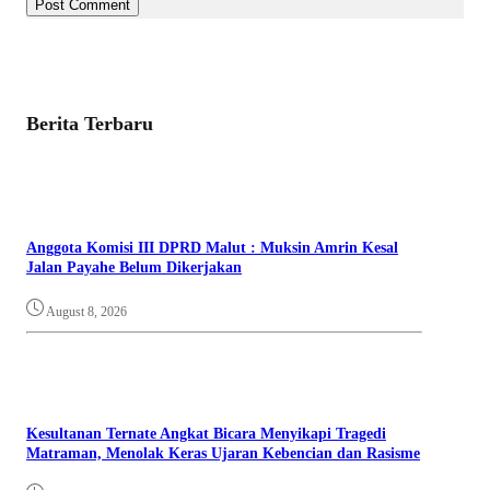
Berita Terbaru
Anggota Komisi III DPRD Malut : Muksin Amrin Kesal
Jalan Payahe Belum Dikerjakan
August 8, 2026
Kesultanan Ternate Angkat Bicara Menyikapi Tragedi
Matraman, Menolak Keras Ujaran Kebencian dan Rasisme