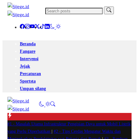
Beranda
Fangare
Intervensi
Jejak
Percaturan
Sportsta
Umpan silang
#1 -
Masalah Utama Infrastruktur Pengisian Daya untuk Mobil Listrik
yang Perlu Diperhatikan
|
#2 -
Tips Cerdas Mengatur Waktu dan
Meningkatkan Produktivitas saat Bekerja dari Rumah
|
#3 -
Panduan