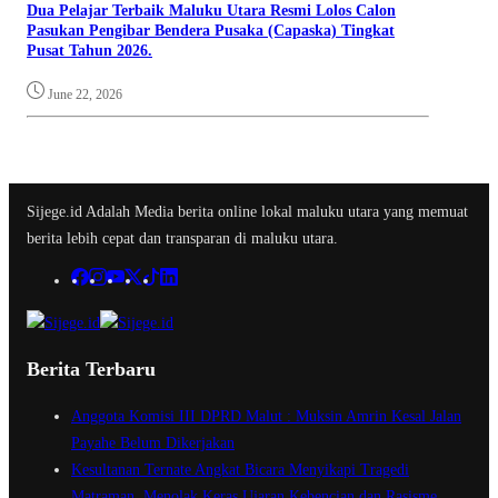
Dua Pelajar Terbaik Maluku Utara Resmi Lolos Calon
Pasukan Pengibar Bendera Pusaka (Capaska) Tingkat
Pusat Tahun 2026.
June 22, 2026
Sijege.id Adalah Media berita online lokal maluku utara yang memuat
berita lebih cepat dan transparan di maluku utara.
Berita Terbaru
Anggota Komisi III DPRD Malut : Muksin Amrin Kesal Jalan
Payahe Belum Dikerjakan
Kesultanan Ternate Angkat Bicara Menyikapi Tragedi
Matraman, Menolak Keras Ujaran Kebencian dan Rasisme