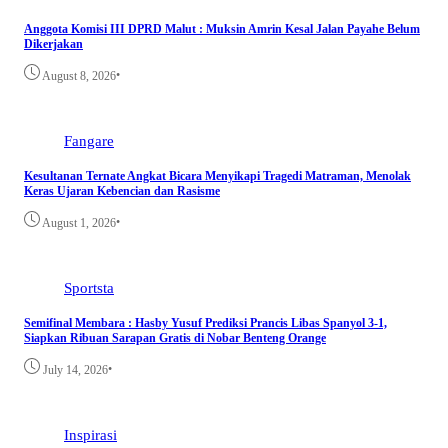
Anggota Komisi III DPRD Malut : Muksin Amrin Kesal Jalan Payahe Belum
Dikerjakan
•
August 8, 2026
Fangare
Kesultanan Ternate Angkat Bicara Menyikapi Tragedi Matraman, Menolak
Keras Ujaran Kebencian dan Rasisme
•
August 1, 2026
Sportsta
Semifinal Membara : Hasby Yusuf Prediksi Prancis Libas Spanyol 3-1,
Siapkan Ribuan Sarapan Gratis di Nobar Benteng Orange
•
July 14, 2026
Inspirasi