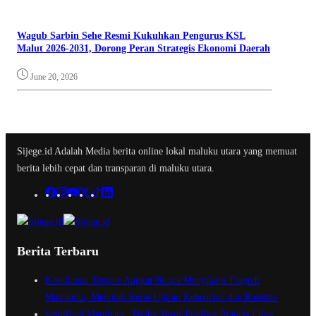
Wagub Sarbin Sehe Resmi Kukuhkan Pengurus KSL
Malut 2026-2031, Dorong Peran Strategis Ekonomi Daerah
June 20, 2026
Sijege.id Adalah Media berita online lokal maluku utara yang memuat
berita lebih cepat dan transparan di maluku utara.
Berita Terbaru
Kesultanan Ternate Angkat Bicara Menyikapi Tragedi
Matraman, Menolak Keras Ujaran Kebencian dan Rasisme
Semifinal Membara : Hasby Yusuf Prediksi Prancis Libas