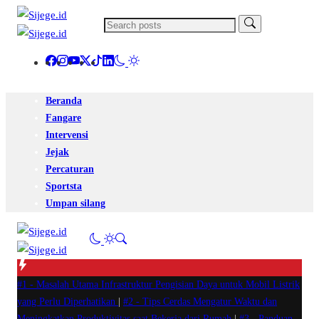
Beranda
Fangare
Intervensi
Jejak
Percaturan
Sportsta
Umpan silang
#1 -
Masalah Utama Infrastruktur Pengisian Daya untuk Mobil Listrik
yang Perlu Diperhatikan
|
#2 -
Tips Cerdas Mengatur Waktu dan
Meningkatkan Produktivitas saat Bekerja dari Rumah
|
#3 -
Panduan