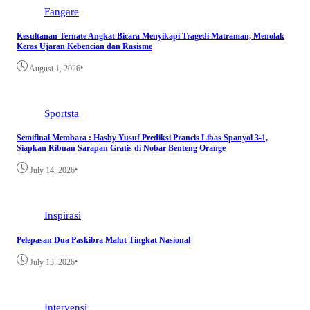
Fangare
Kesultanan Ternate Angkat Bicara Menyikapi Tragedi Matraman, Menolak
Keras Ujaran Kebencian dan Rasisme
•
August 1, 2026
Sportsta
Semifinal Membara : Hasby Yusuf Prediksi Prancis Libas Spanyol 3-1,
Siapkan Ribuan Sarapan Gratis di Nobar Benteng Orange
•
July 14, 2026
Inspirasi
Pelepasan Dua Paskibra Malut Tingkat Nasional
•
July 13, 2026
Intervensi