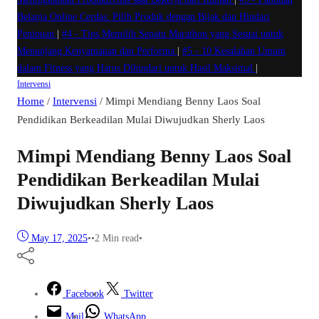
Belanja Online Cerdas: Pilih Produk dengan Bijak dan Hindari
Penipuan
|
#4 -
Tips Memilih Sepatu Marathon yang Sesuai untuk
Menunjang Kenyamanan dan Performa
|
#5 -
10 Kesalahan Umum
dalam Fitness yang Harus Dihindari untuk Hasil Maksimal
|
Intervensi
Home
/
Intervensi
/
Mimpi Mendiang Benny Laos Soal
Pendidikan Berkeadilan Mulai Diwujudkan Sherly Laos
Mimpi Mendiang Benny Laos Soal
Pendidikan Berkeadilan Mulai
Diwujudkan Sherly Laos
May 17, 2025
•
•
2 Min read
•
Facebook
Twitter
Mail
WhatsApp